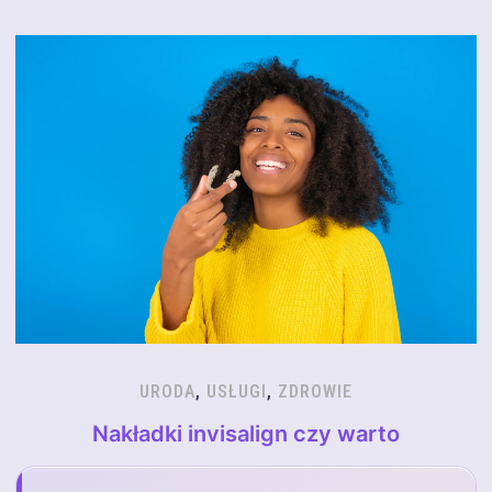
URODA
,
USŁUGI
,
ZDROWIE
Nakładki invisalign czy warto