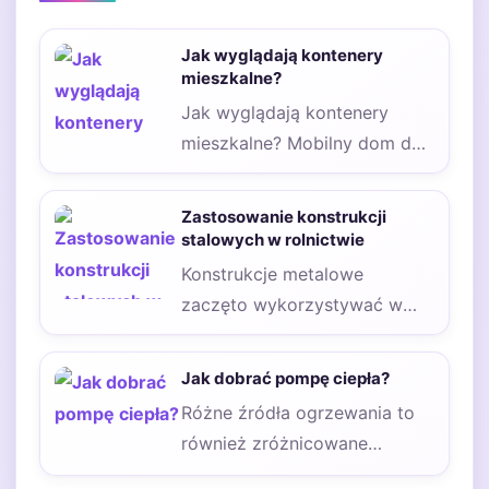
Jak wyglądają kontenery
mieszkalne?
Jak wyglądają kontenery
mieszkalne? Mobilny dom do
szybkiego transportu, a
jednocześnie
Zastosowanie konstrukcji
charakteryzujący się ogromną
stalowych w rolnictwie
wygodą…
Konstrukcje metalowe
zaczęto wykorzystywać w
budownictwie około połowy
XIX wieku. Ale dopiero
Jak dobrać pompę ciepła?
niedawno te elementy…
Różne źródła ogrzewania to
również zróżnicowane
możliwości. Z tego powodu