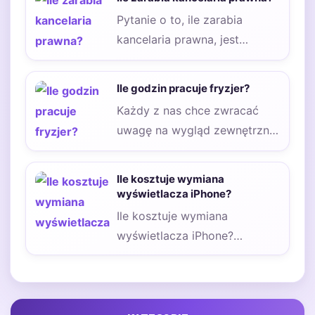
zasobów i uniknąć…
Pytanie o to, ile zarabia
kancelaria prawna, jest
jednym z tych, które nurtują
zarówno potencjalnych…
Ile godzin pracuje fryzjer?
Każdy z nas chce zwracać
uwagę na wygląd zewnętrzny.
Dobrze wiemy, że kiedy
zatroszczymy się…
Ile kosztuje wymiana
wyświetlacza iPhone?
Ile kosztuje wymiana
wyświetlacza iPhone?
Obecnie każdy z nas ma swój
smartfon. Niektóre osoby
nawet…