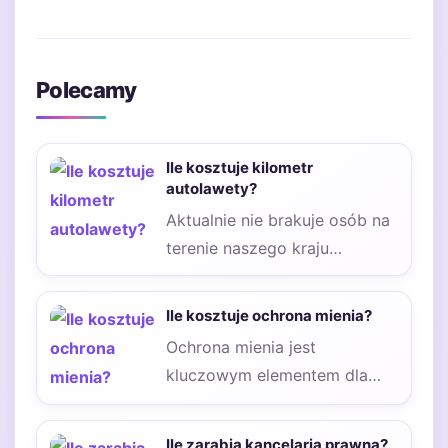
Polecamy
Ile kosztuje kilometr
autolawety?
Aktualnie nie brakuje osób na
terenie naszego kraju
zastanawiających się, jak
droga jest auto laweta……
Ile kosztuje ochrona mienia?
Ochrona mienia jest
kluczowym elementem dla
firm, które chcą zapewnić
bezpieczeństwo swoich
Ile zarabia kancelaria prawna?