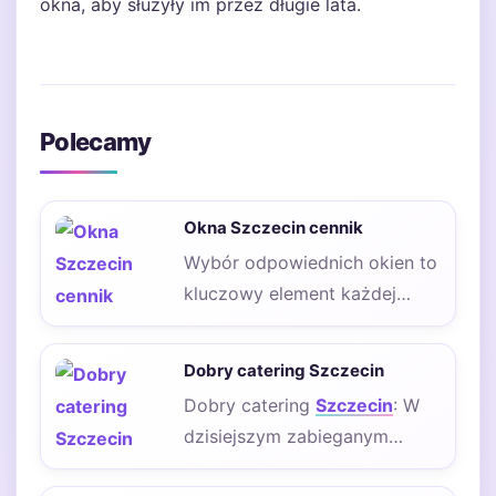
okna, aby służyły im przez długie lata.
Polecamy
Okna Szczecin cennik
Wybór odpowiednich okien to
kluczowy element każdej
budowy lub remontu, a ich
cena
może się…
Dobry catering Szczecin
Dobry catering
Szczecin
: W
dzisiejszym zabieganym
świecie, dbanie o zdrowie