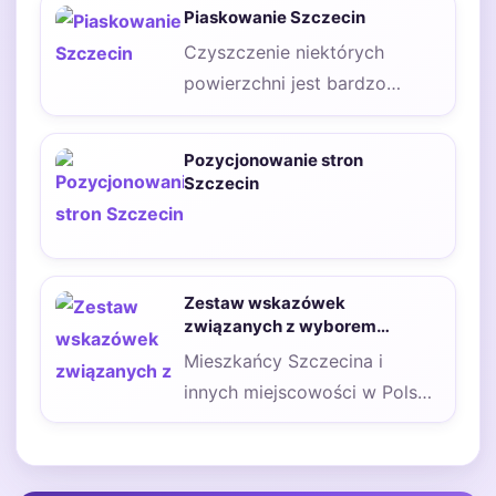
stało się priorytetem dla
Piaskowanie Szczecin
wielu…
Czyszczenie niektórych
powierzchni jest bardzo
problematyczne. Na szczęście
istnieje wiele sposobów na to,
Pozycjonowanie stron
aby ułatwić…
Szczecin
Zestaw wskazówek
związanych z wyborem
przewoźnika na trasę Szczecin
Mieszkańcy Szczecina i
Niemcy
innych miejscowości w Polsce
coraz częściej udają się do
Niemiec, by tylko…