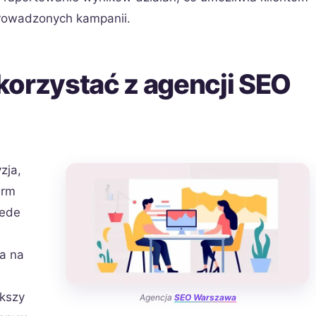
prowadzonych kampanii.
korzystać z agencji SEO
zja,
irm
zede
la na
ększy
Agencja
SEO Warszawa