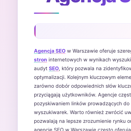
Agencja SEO
w Warszawie oferuje szereg
stron
internetowych w wynikach wyszukiw
audyt
SEO
, który pozwala na zidentyfi
optymalizacji. Kolejnym kluczowym elemen
zarówno dobór odpowiednich słów kluczow
przyciągają użytkowników. Agencje często 
pozyskiwaniem linków prowadzących do s
wyszukiwarek. Warto również zwrócić u
pozwalają na lepsze zrozumienie rynku 
agencje SEO w Warszawie często oferują