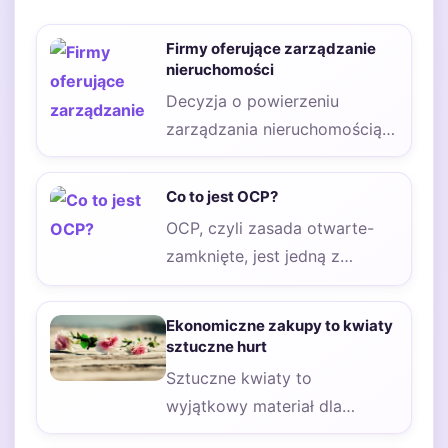
Firmy oferujące zarządzanie
nieruchomości
Decyzja o powierzeniu
zarządzania nieruchomością
profesjonalnej firmie to krok,
który dla wielu właścicieli
Co to jest OCP?
nieruchomości, zarówno…
OCP, czyli zasada otwarte-
zamknięte, jest jedną z
kluczowych zasad
programowania obiektowego,
Ekonomiczne zakupy to kwiaty
która została sformułowana
sztuczne hurt
przez…
Sztuczne kwiaty to
wyjątkowy materiał dla
kwiaciarni, projektantów i