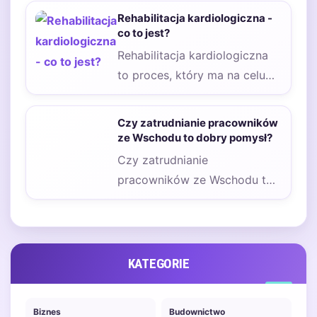
osób, które chcą stworzyć w
Rehabilitacja kardiologiczna -
domu…
co to jest?
Rehabilitacja kardiologiczna
to proces, który ma na celu
wsparcie pacjentów po
przebytych chorobach serca
Czy zatrudnianie pracowników
oraz…
ze Wschodu to dobry pomysł?
Czy zatrudnianie
pracowników ze Wschodu to
dobry pomysł? Obecnie wielu
pracodawców ma poważny
problem ze…
KATEGORIE
Biznes
Budownictwo