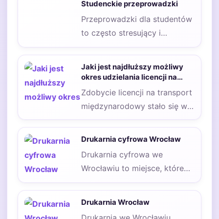
Studenckie przeprowadzki
Przeprowadzki dla studentów
to często stresujący i
wymagający proces, który
może być jednak znacznie
Jaki jest najdłuższy możliwy
uproszczony…
okres udzielania licencji na
międzynarodowy transport
Zdobycie licencji na transport
drogowy?
międzynarodowy stało się w
obecnych czasach bardzo
pożądaną kwestią, ponieważ
Drukarnia cyfrowa Wrocław
dzięki…
Drukarnia cyfrowa we
Wrocławiu to miejsce, które
oferuje szeroki wachlarz usług
dostosowanych do potrzeb
Drukarnia Wrocław
klientów…
Drukarnia we Wrocławiu