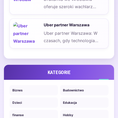
oferuje szeroki wachlarz
usług, które zaspokajają
potrzeby zarówno klientów
Uber partner Warszawa
indywidualnych, jak i…
Uber partner Warszawa: W
czasach, gdy technologia
penetruje coraz więcej
dziedzin naszego życia, sama
definicja…
KATEGORIE
Biznes
Budownictwo
Dzieci
Edukacja
finanse
Hobby