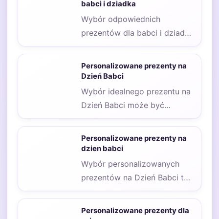
to…
babci i dziadka
Wybór odpowiednich
prezentów dla babci i dziadka
może być wyzwaniem,
szczególnie gdy chcemy, aby
Personalizowane prezenty na
były…
Dzień Babci
Wybór idealnego prezentu na
Dzień Babci może być
wyzwaniem, szczególnie gdy
chcemy, aby był on…
Personalizowane prezenty na
dzien babci
Wybór personalizowanych
prezentów na Dzień Babci to
zadanie, które może sprawić
wiele radości zarówno
Personalizowane prezenty dla
osobie…