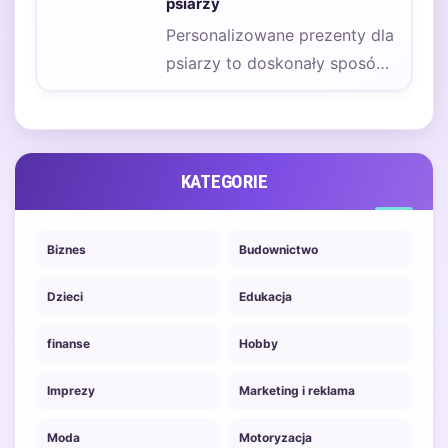
psiarzy
Personalizowane prezenty dla
psiarzy to doskonały sposób
na wyrażenie miłości do
czworonogów oraz
podkreślenie więzi,…
KATEGORIE
Biznes
Budownictwo
Dzieci
Edukacja
finanse
Hobby
Imprezy
Marketing i reklama
Moda
Motoryzacja