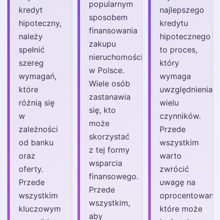
popularnym
kredyt
najlepszego
sposobem
hipoteczny,
kredytu
finansowania
należy
hipotecznego
zakupu
spełnić
to proces,
nieruchomości
szereg
który
w Polsce.
wymagań,
wymaga
Wiele osób
które
uwzględnienia
zastanawia
różnią się
wielu
się, kto
w
czynników.
może
zależności
Przede
skorzystać
od banku
wszystkim
z tej formy
oraz
warto
wsparcia
oferty.
zwrócić
finansowego.
Przede
uwagę na
Przede
wszystkim
oprocentowanie
wszystkim,
kluczowym
które może
aby