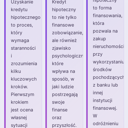
hipoteczny
Uzyskanie
Kredyt
to forma
kredytu
hipoteczny
finansowania,
hipotecznego
to nie tylko
która
to proces,
finansowe
pozwala na
który
zobowiązanie,
zakup
wymaga
ale również
nieruchomości
staranności
zjawisko
przy
i
psychologiczne,
wykorzystaniu
zrozumienia
które
środków
kilku
wpływa na
pochodzących
kluczowych
sposób, w
z banku lub
kroków.
jaki ludzie
innej
Pierwszym
postrzegają
instytucji
krokiem
swoje
finansowej.
jest ocena
finanse
W
własnej
oraz
odróżnieniu
sytuacji
przyszłość.