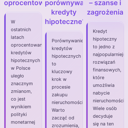
oprocentowania
porównywać
– szanse i
kredyty
zagrożenia
hipoteczne?
W
ostatnich
Kredyt
latach
hipoteczny
Porównywanie
oprocentowanie
to jedno z
kredytów
kredytów
najpopularniejs
hipotecznych
hipotecznych
rozwiązań
to
w Polsce
finansowych,
kluczowy
uległo
które
krok w
znacznym
umożliwia
procesie
zmianom,
nabycie
zakupu
co jest
nieruchomości.
nieruchomości.
wynikiem
Wiele osób
Warto
polityki
decyduje
zacząć od
monetarnej
się na ten
zrozumienia,