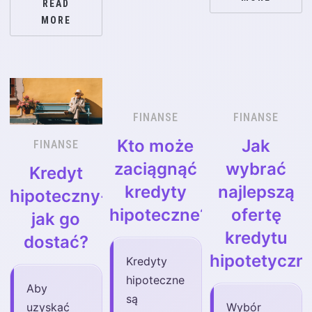
READ
MORE
FINANSE
FINANSE
Kto może
Jak
FINANSE
zaciągnąć
wybrać
Kredyt
kredyty
najlepszą
hipoteczny-
hipoteczne?
ofertę
jak go
kredytu
dostać?
hipotetyczn
Kredyty
hipoteczne
Aby
są
uzyskać
Wybór