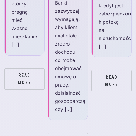
Banki
którzy
kredyt jest
zazwyczaj
pragną
zabezpieczony
wymagają,
mieć
hipoteką
aby klient
własne
na
miał stałe
mieszkanie
nieruchomości,
źródło
[…]
[…]
dochodu,
co może
obejmować
READ
umowę o
READ
MORE
pracę,
MORE
działalność
gospodarczą
czy […]