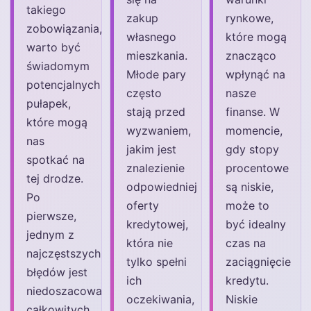
takiego
zakup
rynkowe,
zobowiązania,
własnego
które mogą
warto być
mieszkania.
znacząco
świadomym
Młode pary
wpłynąć na
potencjalnych
często
nasze
pułapek,
stają przed
finanse. W
które mogą
wyzwaniem,
momencie,
nas
jakim jest
gdy stopy
spotkać na
znalezienie
procentowe
tej drodze.
odpowiedniej
są niskie,
Po
oferty
może to
pierwsze,
kredytowej,
być idealny
jednym z
która nie
czas na
najczęstszych
tylko spełni
zaciągnięcie
błędów jest
ich
kredytu.
niedoszacowanie
oczekiwania,
Niskie
całkowitych