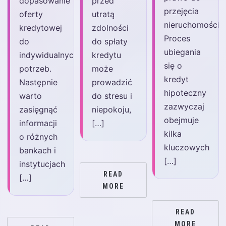
dopasowanie
przed
przejęcia
oferty
utratą
nieruchomości.
kredytowej
zdolności
Proces
do
do spłaty
ubiegania
indywidualnych
kredytu
się o
potrzeb.
może
kredyt
Następnie
prowadzić
hipoteczny
warto
do stresu i
zazwyczaj
zasięgnąć
niepokoju,
obejmuje
informacji
[…]
kilka
o różnych
kluczowych
bankach i
[…]
instytucjach
READ
[…]
MORE
READ
MORE