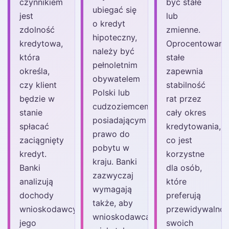
czynnikiem
być stałe
ubiegać się
jest
lub
o kredyt
zdolność
zmienne.
hipoteczny,
kredytowa,
Oprocentowani
należy być
która
stałe
pełnoletnim
określa,
zapewnia
obywatelem
czy klient
stabilność
Polski lub
będzie w
rat przez
cudzoziemcem
stanie
cały okres
posiadającym
spłacać
kredytowania,
prawo do
zaciągnięty
co jest
pobytu w
kredyt.
korzystne
kraju. Banki
Banki
dla osób,
zazwyczaj
analizują
które
wymagają
dochody
preferują
także, aby
wnioskodawcy,
przewidywalno
wnioskodawca
jego
swoich