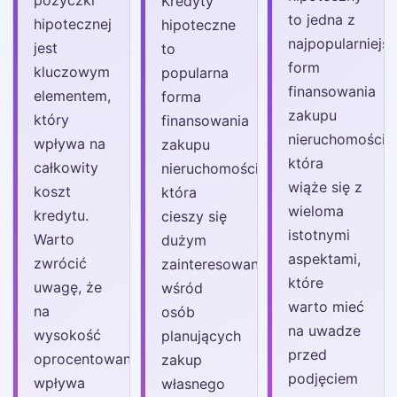
Kredyty
to jedna z
hipotecznej
hipoteczne
najpopularniejs
jest
to
form
kluczowym
popularna
finansowania
elementem,
forma
zakupu
który
finansowania
nieruchomości,
wpływa na
zakupu
która
całkowity
nieruchomości,
wiąże się z
koszt
która
wieloma
kredytu.
cieszy się
istotnymi
Warto
dużym
aspektami,
zwrócić
zainteresowaniem
które
uwagę, że
wśród
warto mieć
na
osób
na uwadze
wysokość
planujących
przed
oprocentowania
zakup
podjęciem
wpływa
własnego