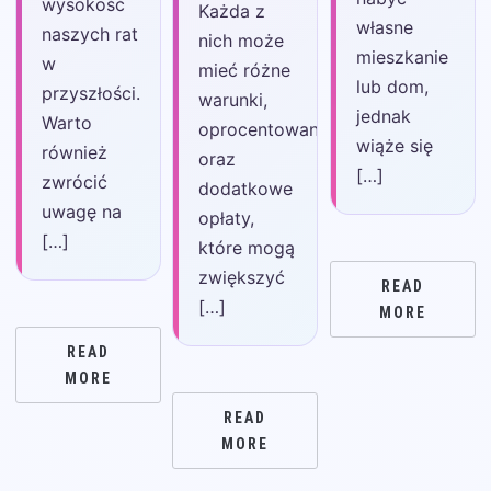
wysokość
Każda z
własne
naszych rat
nich może
mieszkanie
w
mieć różne
lub dom,
przyszłości.
warunki,
jednak
Warto
oprocentowanie
wiąże się
również
oraz
[…]
zwrócić
dodatkowe
uwagę na
opłaty,
[…]
które mogą
zwiększyć
READ
[…]
MORE
READ
MORE
READ
MORE