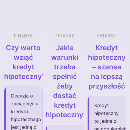
FINANSE
FINANSE
FINANSE
Czy warto
Jakie
Kredyt
wziąć
warunki
hipoteczny
kredyt
trzeba
– szansa
hipoteczny?
spełnić
na lepszą
żeby
przyszłość
dostać
Decyzja o
zaciągnięciu
kredyt
Kredyt
kredytu
hipoteczny
hipoteczny?
hipotecznego
to jedna z
jest jedną z
najpopularniejs