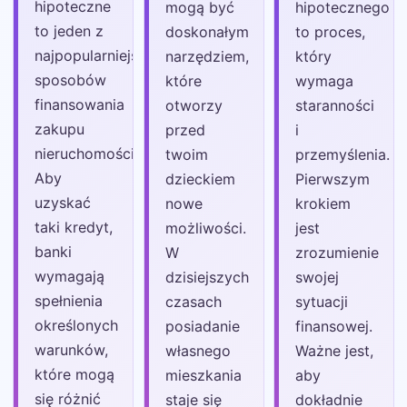
hipoteczne
mogą być
hipotecznego
to jeden z
doskonałym
to proces,
najpopularniejszych
narzędziem,
który
sposobów
które
wymaga
finansowania
otworzy
staranności
zakupu
przed
i
nieruchomości.
twoim
przemyślenia.
Aby
dzieckiem
Pierwszym
uzyskać
nowe
krokiem
taki kredyt,
możliwości.
jest
banki
W
zrozumienie
wymagają
dzisiejszych
swojej
spełnienia
czasach
sytuacji
określonych
posiadanie
finansowej.
warunków,
własnego
Ważne jest,
które mogą
mieszkania
aby
się różnić
staje się
dokładnie