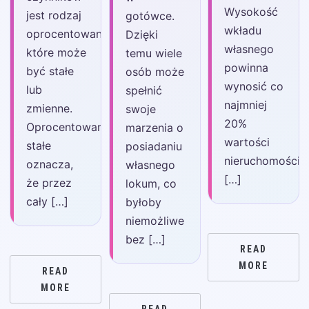
Wysokość
jest rodzaj
gotówce.
wkładu
oprocentowania,
Dzięki
własnego
które może
temu wiele
powinna
być stałe
osób może
wynosić co
lub
spełnić
najmniej
zmienne.
swoje
20%
Oprocentowanie
marzenia o
wartości
stałe
posiadaniu
nieruchomości,
oznacza,
własnego
[…]
że przez
lokum, co
cały […]
byłoby
niemożliwe
bez […]
READ
MORE
READ
MORE
READ