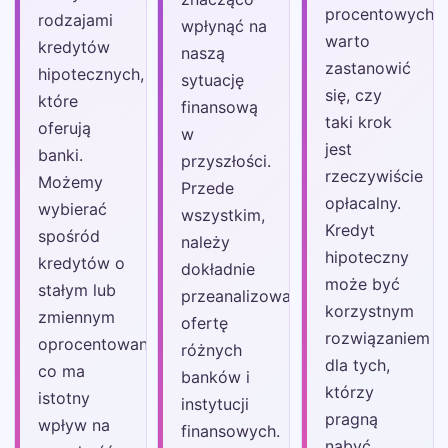
procentowych,
rodzajami
wpłynąć na
warto
kredytów
naszą
zastanowić
hipotecznych,
sytuację
się, czy
które
finansową
taki krok
oferują
w
jest
banki.
przyszłości.
rzeczywiście
Możemy
Przede
opłacalny.
wybierać
wszystkim,
Kredyt
spośród
należy
hipoteczny
kredytów o
dokładnie
może być
stałym lub
przeanalizować
korzystnym
zmiennym
ofertę
rozwiązaniem
oprocentowaniu,
różnych
dla tych,
co ma
banków i
którzy
istotny
instytucji
pragną
wpływ na
finansowych.
nabyć