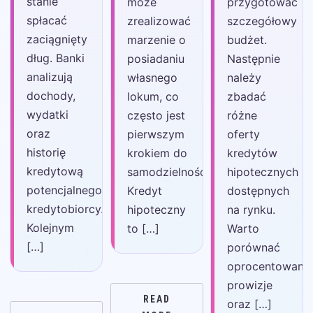
stanie
może
przygotować
spłacać
zrealizować
szczegółowy
zaciągnięty
marzenie o
budżet.
dług. Banki
posiadaniu
Następnie
analizują
własnego
należy
dochody,
lokum, co
zbadać
wydatki
często jest
różne
oraz
pierwszym
oferty
historię
krokiem do
kredytów
kredytową
samodzielności.
hipotecznych
potencjalnego
Kredyt
dostępnych
kredytobiorcy.
hipoteczny
na rynku.
Kolejnym
to […]
Warto
[…]
porównać
oprocentowanie
prowizje
READ
oraz […]