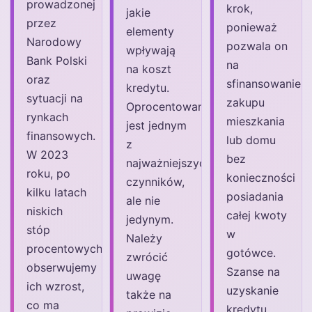
prowadzonej
krok,
jakie
przez
ponieważ
elementy
Narodowy
pozwala on
wpływają
Bank Polski
na
na koszt
oraz
sfinansowanie
kredytu.
sytuacji na
zakupu
Oprocentowanie
rynkach
mieszkania
jest jednym
finansowych.
lub domu
z
W 2023
bez
najważniejszych
roku, po
konieczności
czynników,
kilku latach
posiadania
ale nie
niskich
całej kwoty
jedynym.
stóp
w
Należy
procentowych,
gotówce.
zwrócić
obserwujemy
Szanse na
uwagę
ich wzrost,
uzyskanie
także na
co ma
kredytu