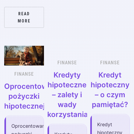
READ
MORE
FINANSE
FINANSE
Kredyty
Kredyt
FINANSE
hipoteczne
hipoteczny
Oprocentowanie
– zalety i
– o czym
pożyczki
wady
pamiętać?
hipotecznej
korzystania
Kredyt
Oprocentowanie
hipoteczny
pożyczki