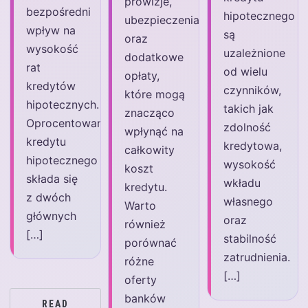
prowizje,
bezpośredni
hipotecznego
ubezpieczenia
wpływ na
są
oraz
wysokość
uzależnione
dodatkowe
rat
od wielu
opłaty,
kredytów
czynników,
które mogą
hipotecznych.
takich jak
znacząco
Oprocentowanie
zdolność
wpłynąć na
kredytu
kredytowa,
całkowity
hipotecznego
wysokość
koszt
składa się
wkładu
kredytu.
z dwóch
własnego
Warto
głównych
oraz
również
[…]
stabilność
porównać
zatrudnienia.
różne
[…]
oferty
banków
READ