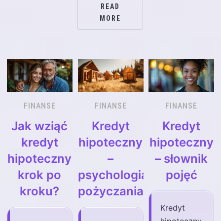
READ
MORE
FINANSE
FINANSE
FINANSE
Jak wziąć
Kredyt
Kredyt
kredyt
hipoteczny
hipoteczny
hipoteczny
–
– słownik
krok po
psychologia
pojęć
kroku?
pożyczania
Kredyt