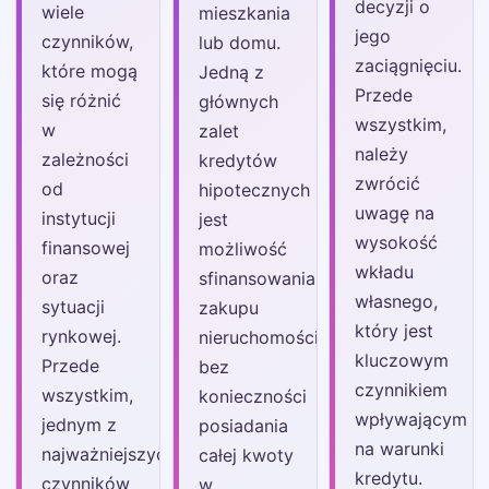
decyzji o
wiele
mieszkania
jego
czynników,
lub domu.
zaciągnięciu.
które mogą
Jedną z
Przede
się różnić
głównych
wszystkim,
w
zalet
należy
zależności
kredytów
zwrócić
od
hipotecznych
uwagę na
instytucji
jest
wysokość
finansowej
możliwość
wkładu
oraz
sfinansowania
własnego,
sytuacji
zakupu
który jest
rynkowej.
nieruchomości
kluczowym
Przede
bez
czynnikiem
wszystkim,
konieczności
wpływającym
jednym z
posiadania
na warunki
najważniejszych
całej kwoty
kredytu.
czynników
w