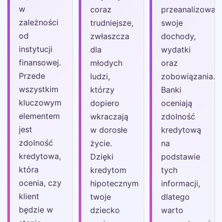
w
coraz
przeanalizować
zależności
trudniejsze,
swoje
od
zwłaszcza
dochody,
instytucji
dla
wydatki
finansowej.
młodych
oraz
Przede
ludzi,
zobowiązania.
wszystkim
którzy
Banki
kluczowym
dopiero
oceniają
elementem
wkraczają
zdolność
jest
w dorosłe
kredytową
zdolność
życie.
na
kredytowa,
Dzięki
podstawie
która
kredytom
tych
ocenia, czy
hipotecznym
informacji,
klient
twoje
dlatego
będzie w
dziecko
warto