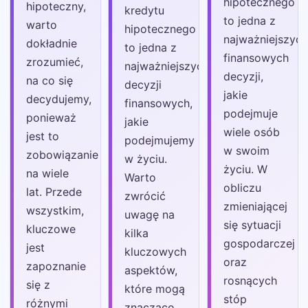
hipotecznego
hipoteczny,
kredytu
to jedna z
warto
hipotecznego
najważniejszyc
dokładnie
to jedna z
finansowych
zrozumieć,
najważniejszych
decyzji,
na co się
decyzji
jakie
decydujemy,
finansowych,
podejmuje
ponieważ
jakie
wiele osób
jest to
podejmujemy
w swoim
zobowiązanie
w życiu.
życiu. W
na wiele
Warto
obliczu
lat. Przede
zwrócić
zmieniającej
wszystkim,
uwagę na
się sytuacji
kluczowe
kilka
gospodarczej
jest
kluczowych
oraz
zapoznanie
aspektów,
rosnących
się z
które mogą
stóp
różnymi
znacząco