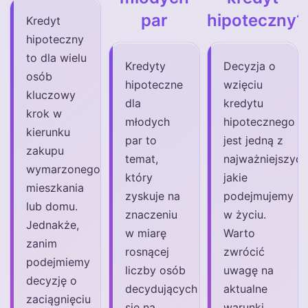
par
hipoteczny?
Kredyt
hipoteczny
to dla wielu
Kredyty
Decyzja o
osób
hipoteczne
wzięciu
kluczowy
dla
kredytu
krok w
młodych
hipotecznego
kierunku
par to
jest jedną z
zakupu
temat,
najważniejszych
wymarzonego
który
jakie
mieszkania
zyskuje na
podejmujemy
lub domu.
znaczeniu
w życiu.
Jednakże,
w miarę
Warto
zanim
rosnącej
zwrócić
podejmiemy
liczby osób
uwagę na
decyzję o
decydujących
aktualne
zaciągnięciu
się na
warunki