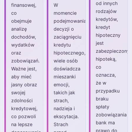
od innych
finansowej,
W
rodzajów
co
momencie
kredytów,
obejmuje
podejmowania
kredyt
analizę
decyzji o
hipoteczny
dochodów,
zaciągnięciu
jest
wydatków
kredytu
zabezpieczony
oraz
hipotecznego,
hipoteką,
zobowiązań.
wiele osób
co
Ważne jest,
doświadcza
oznacza,
aby mieć
mieszanki
że w
jasny obraz
emocji,
przypadku
swojej
takich jak
braku
zdolności
strach,
spłaty
kredytowej,
nadzieja i
zobowiązania
co pozwoli
ekscytacja.
bank ma
na lepsze
Strach
prawo do