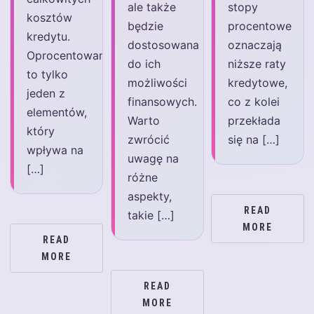
ale także
stopy
kosztów
będzie
procentowe
kredytu.
dostosowana
oznaczają
Oprocentowanie
do ich
niższe raty
to tylko
możliwości
kredytowe,
jeden z
finansowych.
co z kolei
elementów,
Warto
przekłada
który
zwrócić
się na […]
wpływa na
uwagę na
[…]
różne
aspekty,
READ
takie […]
MORE
READ
MORE
READ
MORE