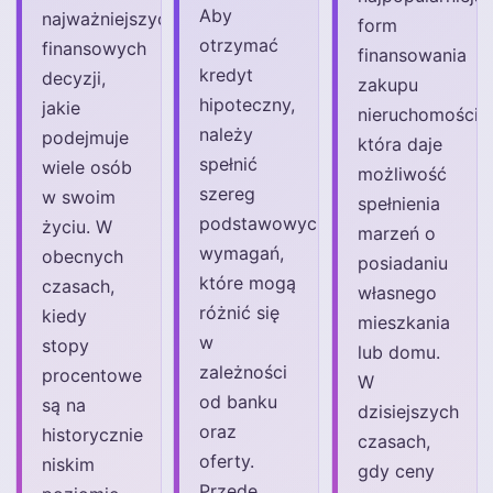
Aby
najważniejszych
form
otrzymać
finansowych
finansowania
kredyt
decyzji,
zakupu
hipoteczny,
jakie
nieruchomości,
należy
podejmuje
która daje
spełnić
wiele osób
możliwość
szereg
w swoim
spełnienia
podstawowych
życiu. W
marzeń o
wymagań,
obecnych
posiadaniu
które mogą
czasach,
własnego
różnić się
kiedy
mieszkania
w
stopy
lub domu.
zależności
procentowe
W
od banku
są na
dzisiejszych
oraz
historycznie
czasach,
oferty.
niskim
gdy ceny
Przede