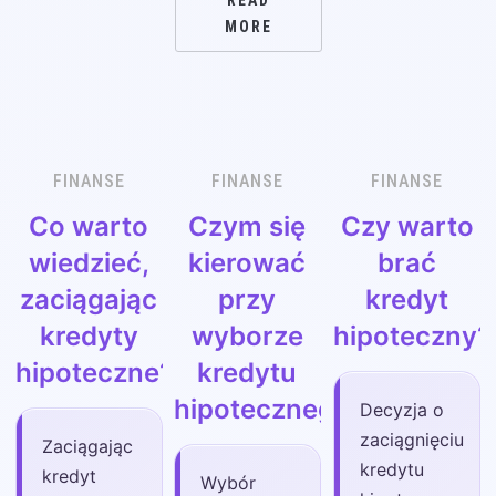
MORE
FINANSE
FINANSE
FINANSE
Co warto
Czym się
Czy warto
wiedzieć,
kierować
brać
zaciągając
przy
kredyt
kredyty
wyborze
hipoteczny?
hipoteczne?
kredytu
hipotecznego?
Decyzja o
zaciągnięciu
Zaciągając
kredytu
kredyt
Wybór