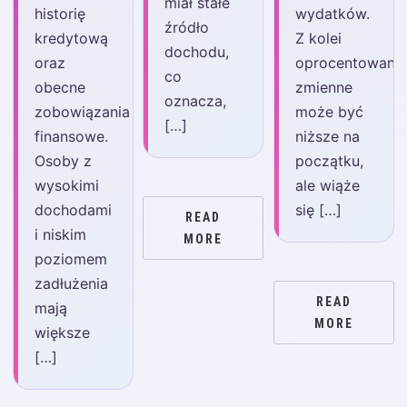
miał stałe
historię
wydatków.
źródło
kredytową
Z kolei
dochodu,
oraz
oprocentowani
co
obecne
zmienne
oznacza,
zobowiązania
może być
[…]
finansowe.
niższe na
Osoby z
początku,
wysokimi
ale wiąże
dochodami
się […]
READ
i niskim
MORE
poziomem
zadłużenia
READ
mają
MORE
większe
[…]