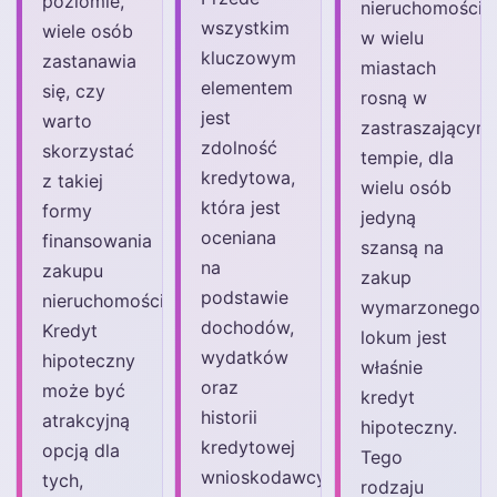
poziomie,
nieruchomości
wszystkim
wiele osób
w wielu
kluczowym
zastanawia
miastach
elementem
się, czy
rosną w
jest
warto
zastraszającym
zdolność
skorzystać
tempie, dla
kredytowa,
z takiej
wielu osób
która jest
formy
jedyną
oceniana
finansowania
szansą na
na
zakupu
zakup
podstawie
nieruchomości.
wymarzonego
dochodów,
Kredyt
lokum jest
wydatków
hipoteczny
właśnie
oraz
może być
kredyt
historii
atrakcyjną
hipoteczny.
kredytowej
opcją dla
Tego
wnioskodawcy.
tych,
rodzaju