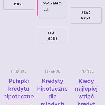
pod kątem
MORE
[…]
READ
MORE
READ
MORE
FINANSE
FINANSE
FINANSE
Pułapki
Kredyty
Kiedy
kredytu
hipoteczne
najlepiej
hipotecznego
dla
wziąć
młodych
kredyt