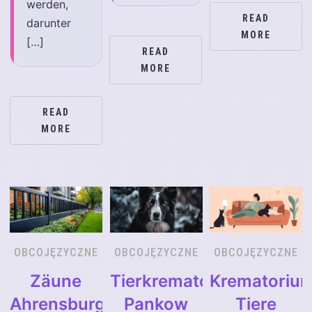
werden,
READ
darunter
MORE
[…]
READ
MORE
READ
MORE
OBCOJĘZYCZNE
OBCOJĘZYCZNE
OBCOJĘZYCZNE
Zäune
Tierkrematorium
Krematoriu
Ahrensburg
Pankow
Tiere