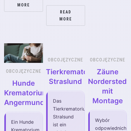
MORE
READ
MORE
OBCOJĘZYCZNE
OBCOJĘZYCZNE
Tierkrematorium
Zäune
OBCOJĘZYCZNE
Straslund
Norderstedt
Hunde
mit
Krematorium
Montage
Das
Angermunde
Tierkrematorium
Stralsund
Wybór
Ein Hunde
ist ein
odpowiednich
Krematorium