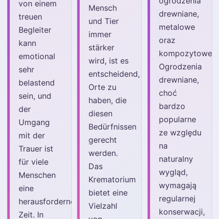
ogrodzenia
von einem
Mensch
drewniane,
treuen
und Tier
metalowe
Begleiter
immer
oraz
kann
stärker
kompozytowe.
emotional
wird, ist es
Ogrodzenia
sehr
entscheidend,
drewniane,
belastend
Orte zu
choć
sein, und
haben, die
bardzo
der
diesen
popularne
Umgang
Bedürfnissen
ze względu
mit der
gerecht
na
Trauer ist
werden.
naturalny
für viele
Das
wygląd,
Menschen
Krematorium
wymagają
eine
bietet eine
regularnej
herausfordernde
Vielzahl
konserwacji,
Zeit. In