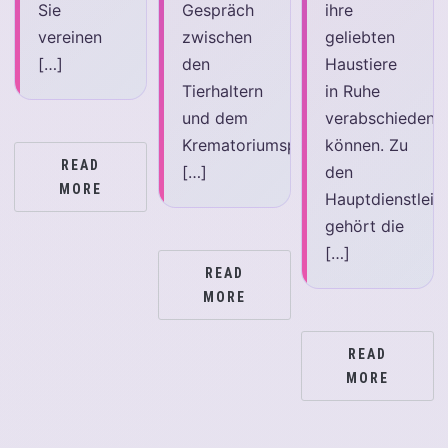
Sie
Gespräch
ihre
vereinen
zwischen
geliebten
[…]
den
Haustiere
Tierhaltern
in Ruhe
und dem
verabschieden
Krematoriumspersonal,
können. Zu
READ
[…]
den
MORE
Hauptdienstleis
gehört die
[…]
READ
MORE
READ
MORE