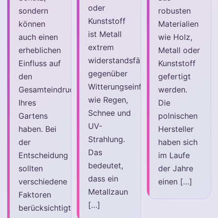
oder
sondern
robusten
Kunststoff
können
Materialien
ist Metall
auch einen
wie Holz,
extrem
erheblichen
Metall oder
widerstandsfähig
Einfluss auf
Kunststoff
gegenüber
den
gefertigt
Witterungseinflüssen,
Gesamteindruck
werden.
wie Regen,
Ihres
Die
Schnee und
Gartens
polnischen
UV-
haben. Bei
Hersteller
Strahlung.
der
haben sich
Das
Entscheidung
im Laufe
bedeutet,
sollten
der Jahre
dass ein
verschiedene
einen […]
Metallzaun
Faktoren
[…]
berücksichtigt