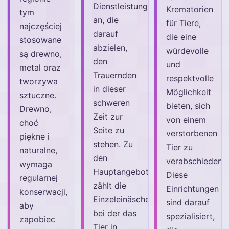
Dienstleistungen
Krematorien
tym
an, die
für Tiere,
najczęściej
darauf
die eine
stosowane
abzielen,
würdevolle
są drewno,
den
und
metal oraz
Trauernden
respektvolle
tworzywa
in dieser
Möglichkeit
sztuczne.
schweren
bieten, sich
Drewno,
Zeit zur
von einem
choć
Seite zu
verstorbenen
piękne i
stehen. Zu
Tier zu
naturalne,
den
verabschieden.
wymaga
Hauptangeboten
Diese
regularnej
zählt die
Einrichtungen
konserwacji,
Einzeleinäscherung,
sind darauf
aby
bei der das
spezialisiert,
zapobiec
Tier in