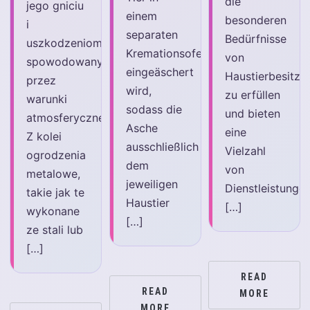
die
jego gniciu
einem
besonderen
i
separaten
Bedürfnisse
uszkodzeniom
Kremationsofen
von
spowodowanym
eingeäschert
Haustierbesitze
przez
wird,
zu erfüllen
warunki
sodass die
und bieten
atmosferyczne.
Asche
eine
Z kolei
ausschließlich
Vielzahl
ogrodzenia
dem
von
metalowe,
jeweiligen
Dienstleistunge
takie jak te
Haustier
[…]
wykonane
[…]
ze stali lub
[…]
READ
READ
MORE
MORE