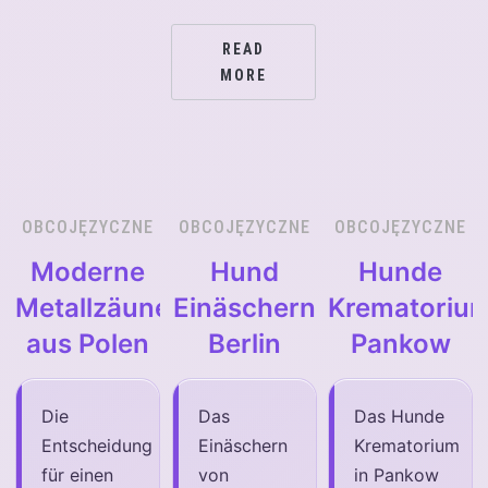
READ
MORE
OBCOJĘZYCZNE
OBCOJĘZYCZNE
OBCOJĘZYCZNE
Moderne
Hund
Hunde
Metallzäune
Einäschern
Krematoriu
aus Polen
Berlin
Pankow
Die
Das
Das Hunde
Entscheidung
Einäschern
Krematorium
für einen
von
in Pankow