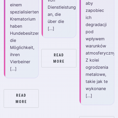
von
aby
einem
Dienstleistungen
zapobiec
spezialisierten
an, die
ich
Krematorium
über die
degradacji
haben
[…]
pod
Hundebesitzer
wpływem
die
warunków
Möglichkeit,
atmosferycznyc
ihren
READ
Z kolei
Vierbeiner
MORE
ogrodzenia
[…]
metalowe,
takie jak te
wykonane
[…]
READ
MORE