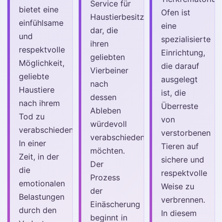
Service für
bietet eine
Ofen ist
Haustierbesitzer
einfühlsame
eine
dar, die
und
spezialisierte
ihren
respektvolle
Einrichtung,
geliebten
Möglichkeit,
die darauf
Vierbeiner
geliebte
ausgelegt
nach
Haustiere
ist, die
dessen
nach ihrem
Überreste
Ableben
Tod zu
von
würdevoll
verabschieden.
verstorbenen
verabschieden
In einer
Tieren auf
möchten.
Zeit, in der
sichere und
Der
die
respektvolle
Prozess
emotionalen
Weise zu
der
Belastungen
verbrennen.
Einäscherung
durch den
In diesem
beginnt in