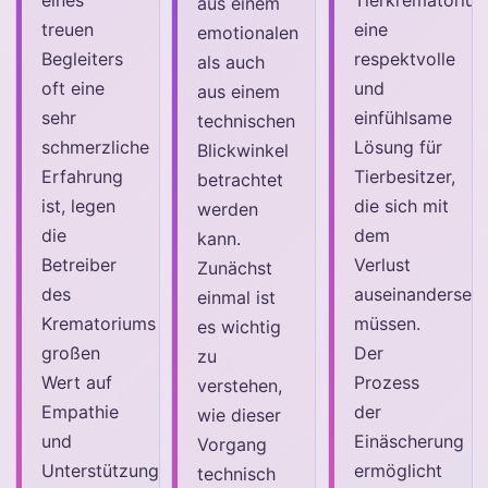
eines
Tierkrematoriu
aus einem
treuen
eine
emotionalen
Begleiters
respektvolle
als auch
oft eine
und
aus einem
sehr
einfühlsame
technischen
schmerzliche
Lösung für
Blickwinkel
Erfahrung
Tierbesitzer,
betrachtet
ist, legen
die sich mit
werden
die
dem
kann.
Betreiber
Verlust
Zunächst
des
auseinanderset
einmal ist
Krematoriums
müssen.
es wichtig
großen
Der
zu
Wert auf
Prozess
verstehen,
Empathie
der
wie dieser
und
Einäscherung
Vorgang
Unterstützung
ermöglicht
technisch