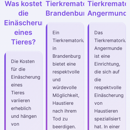
Was kostet
Tierkrematorium
Tierkremato
die
Brandenburg
Angermund
Einäscherung
eines
Ein
Das
Tierkrematorium
Tierkrematoriu
Tieres?
in
Angermunde
Brandenburg
ist eine
Die Kosten
bietet eine
Einrichtung,
für die
respektvolle
die sich auf
Einäscherung
und
die
eines
würdevolle
respektvolle
Tieres
Möglichkeit,
Einäscherung
variieren
Haustiere
von
erheblich
nach ihrem
Haustieren
und hängen
Tod zu
spezialisiert
von
beerdigen.
hat. In einer