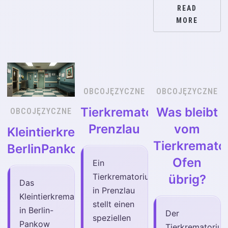
READ
MORE
OBCOJĘZYCZNE
OBCOJĘZYCZNE
Tierkrematorium
Was bleibt
OBCOJĘZYCZNE
Prenzlau
vom
Kleintierkrematorium
Tierkremato
BerlinPankow
Ofen
Ein
Tierkrematorium
übrig?
Das
in Prenzlau
Kleintierkrematorium
stellt einen
in Berlin-
Der
speziellen
Pankow
Tierkrematoriu