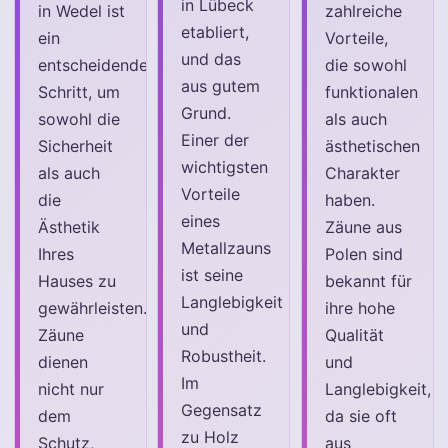
in Lübeck
in Wedel ist
zahlreiche
etabliert,
ein
Vorteile,
und das
entscheidender
die sowohl
aus gutem
Schritt, um
funktionalen
Grund.
sowohl die
als auch
Einer der
Sicherheit
ästhetischen
wichtigsten
als auch
Charakter
Vorteile
die
haben.
eines
Ästhetik
Zäune aus
Metallzauns
Ihres
Polen sind
ist seine
Hauses zu
bekannt für
Langlebigkeit
gewährleisten.
ihre hohe
und
Zäune
Qualität
Robustheit.
dienen
und
Im
nicht nur
Langlebigkeit,
Gegensatz
dem
da sie oft
zu Holz
Schutz,
aus