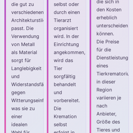
die sich in
die gut zu
selbst oder
den Kosten
verschiedenen
durch einen
erheblich
Architekturstilen
Tierarzt
unterscheiden
passt. Die
organisiert
können.
Verwendung
wird. In der
Die Preise
von Metall
Einrichtung
für die
als Material
angekommen,
Dienstleistunge
sorgt für
wird das
eines
Langlebigkeit
Tier
Tierkrematoriu
und
sorgfältig
in dieser
Widerstandsfähigkeit
behandelt
Region
gegen
und
variieren je
Witterungseinflüsse,
vorbereitet.
nach
was sie zu
Die
Anbieter,
einer
Kremation
Größe des
idealen
selbst
Tieres und
Wahl für
erfolgt in