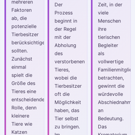
mehreren
Der
Zeit, in der
Faktoren
Prozess
viele
ab, die
beginnt in
Menschen
potenzielle
der Regel
ihre
Tierbesitzer
mit der
tierischen
berücksichtigen
Abholung
Begleiter
sollten.
des
als
Zunächst
verstorbenen
vollwertige
einmal
Tieres,
Familienmitglie
spielt die
wobei die
betrachten,
Größe des
Tierbesitzer
gewinnt die
Tieres eine
oft die
würdevolle
entscheidende
Möglichkeit
Abschiednahme
Rolle, denn
haben, das
an
kleinere
Tier selbst
Bedeutung.
Tiere wie
zu bringen.
Das
Katzen
Im
Krematorium