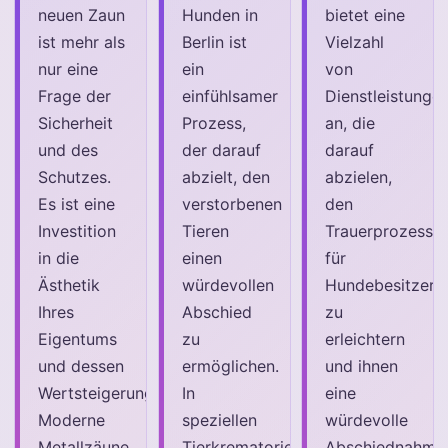
neuen Zaun
Hunden in
bietet eine
ist mehr als
Berlin ist
Vielzahl
nur eine
ein
von
Frage der
einfühlsamer
Dienstleistunge
Sicherheit
Prozess,
an, die
und des
der darauf
darauf
Schutzes.
abzielt, den
abzielen,
Es ist eine
verstorbenen
den
Investition
Tieren
Trauerprozess
in die
einen
für
Ästhetik
würdevollen
Hundebesitzer
Ihres
Abschied
zu
Eigentums
zu
erleichtern
und dessen
ermöglichen.
und ihnen
Wertsteigerung.
In
eine
Moderne
speziellen
würdevolle
Metallzäune,
Tierkrematorien
Abschiednahme