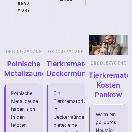
READ
MORE
OBCOJĘZYCZNE
OBCOJĘZYCZNE
Polnische
Tierkrematorium
OBCOJĘZYCZNE
Metallzaune
Ueckermünde
Tierkremato
Kosten
Polnische
Ein
Pankow
Metallzaune
Tierkrematorium
haben sich
in
Wenn ein
in den
Ueckermünde
geliebtes
letzten
bietet eine
Haustier