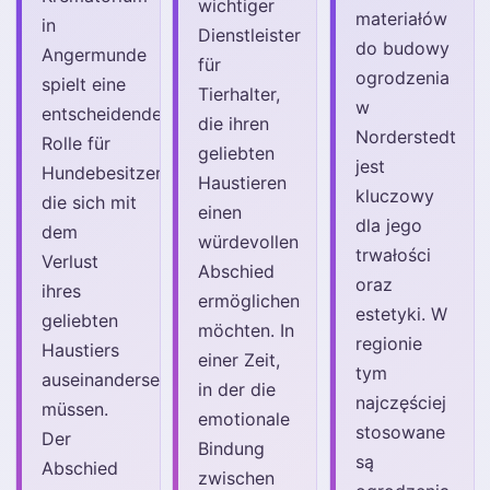
wichtiger
materiałów
in
Dienstleister
do budowy
Angermunde
für
ogrodzenia
spielt eine
Tierhalter,
w
entscheidende
die ihren
Norderstedt
Rolle für
geliebten
jest
Hundebesitzer,
Haustieren
kluczowy
die sich mit
einen
dla jego
dem
würdevollen
trwałości
Verlust
Abschied
oraz
ihres
ermöglichen
estetyki. W
geliebten
möchten. In
regionie
Haustiers
einer Zeit,
tym
auseinandersetzen
in der die
najczęściej
müssen.
emotionale
stosowane
Der
Bindung
są
Abschied
zwischen