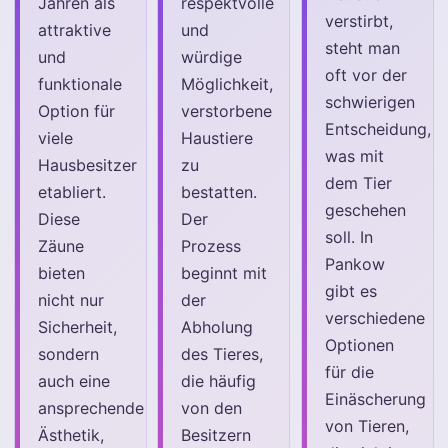
Jahren als
respektvolle
verstirbt,
attraktive
und
steht man
und
würdige
oft vor der
funktionale
Möglichkeit,
schwierigen
Option für
verstorbene
Entscheidung,
viele
Haustiere
was mit
Hausbesitzer
zu
dem Tier
etabliert.
bestatten.
geschehen
Diese
Der
soll. In
Zäune
Prozess
Pankow
bieten
beginnt mit
gibt es
nicht nur
der
verschiedene
Sicherheit,
Abholung
Optionen
sondern
des Tieres,
für die
auch eine
die häufig
Einäscherung
ansprechende
von den
von Tieren,
Ästhetik,
Besitzern