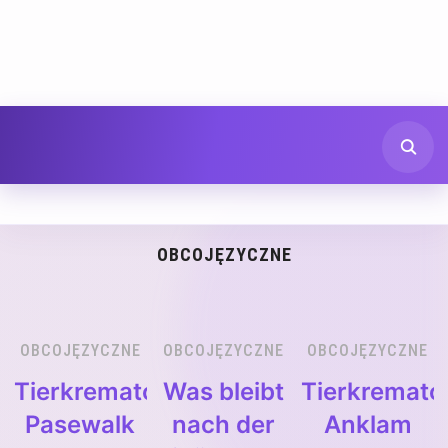
OBCOJĘZYCZNE
OBCOJĘZYCZNE
OBCOJĘZYCZNE
OBCOJĘZYCZNE
Tierkrematorium
Was bleibt
Tierkremato
Pasewalk
nach der
Anklam