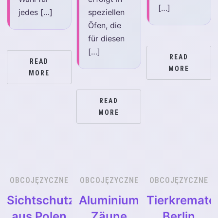
[…]
jedes […]
speziellen
Öfen, die
für diesen
[…]
READ
READ
MORE
MORE
READ
MORE
OBCOJĘZYCZNE
OBCOJĘZYCZNE
OBCOJĘZYCZNE
Sichtschutzzaun
Aluminium
Tierkremato
aus Polen
Zäune
Berlin