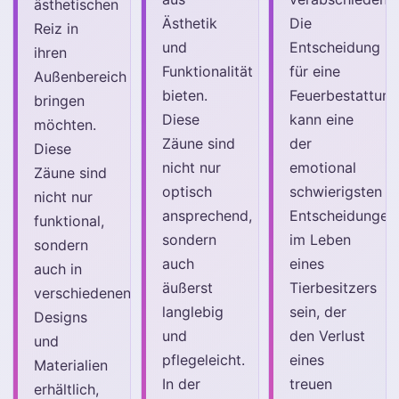
ästhetischen
Ästhetik
Die
Reiz in
und
Entscheidung
ihren
Funktionalität
für eine
Außenbereich
bieten.
Feuerbestattun
bringen
Diese
kann eine
möchten.
Zäune sind
der
Diese
nicht nur
emotional
Zäune sind
optisch
schwierigsten
nicht nur
ansprechend,
Entscheidungen
funktional,
sondern
im Leben
sondern
auch
eines
auch in
äußerst
Tierbesitzers
verschiedenen
langlebig
sein, der
Designs
und
den Verlust
und
pflegeleicht.
eines
Materialien
In der
treuen
erhältlich,