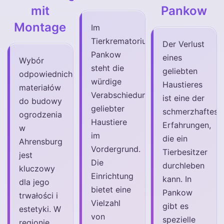
mit
Pankow
Montage
Im
Tierkrematorium
Der Verlust
Pankow
eines
Wybór
steht die
geliebten
odpowiednich
würdige
Haustieres
materiałów
Verabschiedung
ist eine der
do budowy
geliebter
schmerzhaftest
ogrodzenia
Haustiere
Erfahrungen,
w
im
die ein
Ahrensburg
Vordergrund.
Tierbesitzer
jest
Die
durchleben
kluczowy
Einrichtung
kann. In
dla jego
bietet eine
Pankow
trwałości i
Vielzahl
gibt es
estetyki. W
von
spezielle
regionie