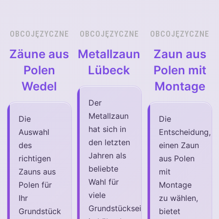
OBCOJĘZYCZNE
OBCOJĘZYCZNE
OBCOJĘZYCZNE
Zäune aus
Metallzaun
Zaun aus
Polen
Lübeck
Polen mit
Wedel
Montage
Der
Metallzaun
Die
Die
hat sich in
Auswahl
Entscheidung,
den letzten
des
einen Zaun
Jahren als
richtigen
aus Polen
beliebte
Zauns aus
mit
Wahl für
Polen für
Montage
viele
Ihr
zu wählen,
Grundstückseigentümer
Grundstück
bietet