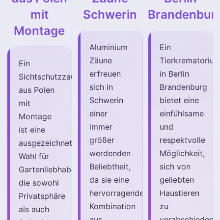
mit
Schwerin
Brandenbur
Montage
Aluminium
Ein
Zäune
Tierkrematoriu
Ein
erfreuen
in Berlin
Sichtschutzzaun
sich in
Brandenburg
aus Polen
Schwerin
bietet eine
mit
einer
einfühlsame
Montage
immer
und
ist eine
größer
respektvolle
ausgezeichnete
werdenden
Möglichkeit,
Wahl für
Beliebtheit,
sich von
Gartenliebhaber,
da sie eine
geliebten
die sowohl
hervorragende
Haustieren
Privatsphäre
Kombination
zu
als auch
aus
verabschieden.