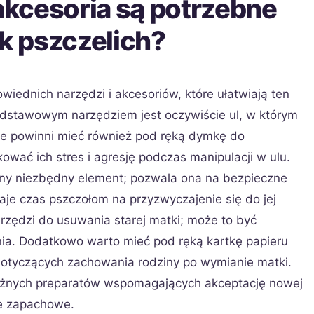
 akcesoria są potrzebne
k pszczelich?
ednich narzędzi i akcesoriów, które ułatwiają ten
odstawowym narzędziem jest oczywiście ul, w którym
rze powinni mieć również pod ręką dymkę do
wać ich stres i agresję podczas manipulacji w ulu.
ejny niezbędny element; pozwala ona na bezpieczne
je czas pszczołom na przyzwyczajenie się do jej
rzędzi do usuwania starej matki; może to być
nia. Dodatkowo warto mieć pod ręką kartkę papieru
dotyczących zachowania rodziny po wymianie matki.
różnych preparatów wspomagających akceptację nowej
je zapachowe.