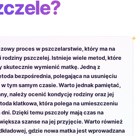
zczele?
zowy proces w pszczelarstwie, który ma na
rodziny pszczelej. Istnieje wiele metod, które
y skutecznie wymienić matkę. Jedną z
etoda bezpośrednia, polegająca na usunięciu
j w tym samym czasie. Warto jednak pamiętać,
y, należy ocenić kondycję rodziny oraz jej
etoda klatkowa, która polega na umieszczeniu
a dni. Dzięki temu pszczoły mają czas na
iększa szanse na jej przyjęcie. Warto również
kładowej, gdzie nowa matka jest wprowadzana