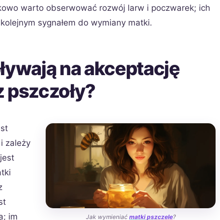
atkowo warto obserwować rozwój larw i poczwarek; ich
 kolejnym sygnałem do wymiany matki.
ływają na akceptację
z pszczoły?
st
 zależy
jest
tki
z
st
a; im
Jak wymieniać
matki pszczele
?