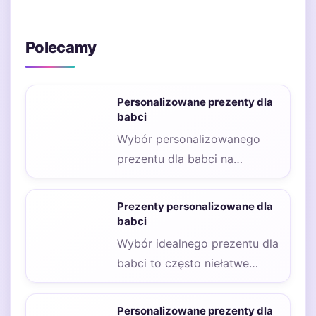
Polecamy
Personalizowane prezenty dla
babci
Wybór personalizowanego
prezentu dla babci na
urodziny może być nie lada
wyzwaniem, ale jednocześnie
Prezenty personalizowane dla
to…
babci
Wybór idealnego prezentu dla
babci to często niełatwe
zadanie, zwłaszcza gdy
chcemy, aby był on…
Personalizowane prezenty dla