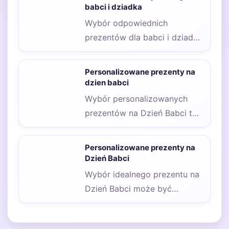
babci i dziadka
Wybór odpowiednich
prezentów dla babci i dziadka
może być wyzwaniem,
szczególnie gdy chcemy, aby
Personalizowane prezenty na
były…
dzien babci
Wybór personalizowanych
prezentów na Dzień Babci to
zadanie, które może sprawić
wiele radości zarówno
Personalizowane prezenty na
osobie…
Dzień Babci
Wybór idealnego prezentu na
Dzień Babci może być
wyzwaniem, szczególnie gdy
chcemy, aby był on…