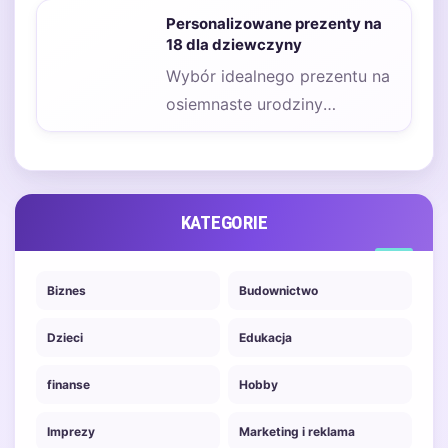
wyzwaniem, zwłaszcza gdy
Personalizowane prezenty na
chcemy,…
18 dla dziewczyny
Wybór idealnego prezentu na
osiemnaste urodziny
dziewczyny to zadanie, które
wymaga przemyślenia i
uwzględnienia jej…
KATEGORIE
Biznes
Budownictwo
Dzieci
Edukacja
finanse
Hobby
Imprezy
Marketing i reklama