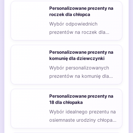
wyrażenie uczuć i sprawienie
Personalizowane prezenty na
radości bliskim. Wybierając
roczek dla chłopca
taki…
Wybór odpowiednich
prezentów na roczek dla
chłopca to nie lada wyzwanie,
szczególnie gdy chcemy,
Personalizowane prezenty na
aby…
komunię dla dziewczynki
Wybór personalizowanych
prezentów na komunię dla
dziewczynki to zadanie, które
wymaga przemyślenia i
Personalizowane prezenty na
uwzględnienia wielu…
18 dla chłopaka
Wybór idealnego prezentu na
osiemnaste urodziny chłopaka
może być nie lada