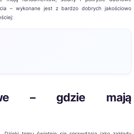
ycia – wykonane jest z bardzo dobrych jakościowo
ęściej:
owe – gdzie mają
 Dzięki temu świetnie się sprawdzają jako zakłady