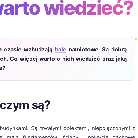
warto wiedzieć?
m czasie wzbudzają
hale
namiotowe. Są dobrą
. Co więcej warto o nich wiedzieć oraz jaką
e?
 czym są?
udynkami. Są trwałymi obiektami, niepołączonymi z
e mają fundamentów, ściany i pokrycie dachowe