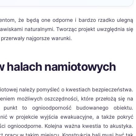
ientom, że będą one odporne i bardzo rzadko ulegną
wiskami naturalnymi. Tworząc projekt uwzględnia się
przerwały najgorsze warunki.
w halach namiotowych
iotowej należy pomyśleć o kwestiach bezpieczeństwa.
eniem możliwych oszczędności, które przełożą się na
szy punkt to ognioodporność budowanego obiektu.
nić w projekcie wyjścia ewakuacyjne, a także pokryć
ści ognioodporne.
Kolejna ważna kwestia to akustyka.
t pracy w takim miejscu. Konstrukcja hali musi być tak