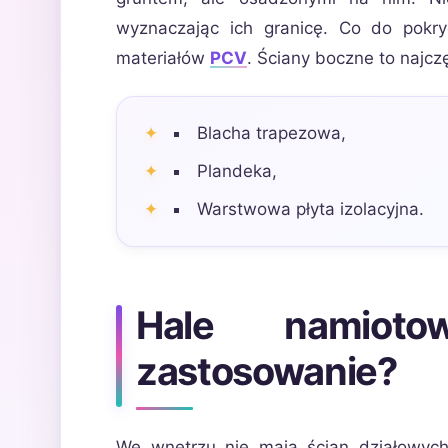
wyznaczając ich granicę. Co do pokr
materiałów
PCV
. Ściany boczne to najcz
Blacha trapezowa,
Plandeka,
Warstwowa płyta izolacyjna.
Hale namiot
zastosowanie?
We wnętrzu nie mają ścian działowych.