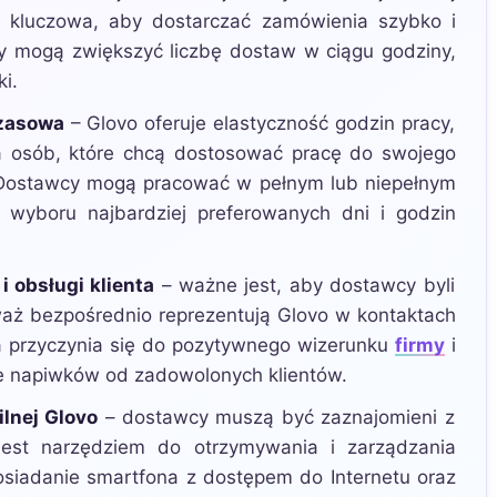
t kluczowa, aby dostarczać zamówienia szybko i
y mogą zwiększyć liczbę dostaw w ciągu godziny,
i.
czasowa
– Glovo oferuje elastyczność godzin pracy,
la osób, które chcą dostosować pracę do swojego
Dostawcy mogą pracować w pełnym lub niepełnym
 wyboru najbardziej preferowanych dni i godzin
 obsługi klienta
– ważne jest, aby dostawcy byli
waż bezpośrednio reprezentują Glovo w kontaktach
ta przyczynia się do pozytywnego wizerunku
firmy
i
e napiwków od zadowolonych klientów.
lnej Glovo
– dostawcy muszą być zaznajomieni z
 jest narzędziem do otrzymywania i zarządzania
siadanie smartfona z dostępem do Internetu oraz