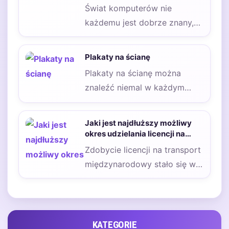
Świat komputerów nie
każdemu jest dobrze znany,
ale bez nich nie wyobrażamy
sobie dziś tak…
Plakaty na ścianę
Plakaty na ścianę można
znaleźć niemal w każdym
pomieszczeniu, ponieważ nie
ma w tej kwestii…
Jaki jest najdłuższy możliwy
okres udzielania licencji na
międzynarodowy transport
Zdobycie licencji na transport
drogowy?
międzynarodowy stało się w
obecnych czasach bardzo
pożądaną kwestią, ponieważ
dzięki…
KATEGORIE