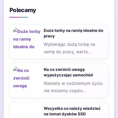
Polecamy
Duże torby na ramię idealne do
pracy
Wybierając dużą torbę na
ramię do pracy, warto
zwrócić uwagę na kilka
kluczowych cech, które…
Na co zwrócić uwagę
wypożyczając samochód
Niestety w codziennym życiu
nie możemy często
przewidzieć wielu sytuacji.
Nagła kolizja, czy awaria
Wszystko co należy wiedzieć
samochodu,…
na temat dysków SSD