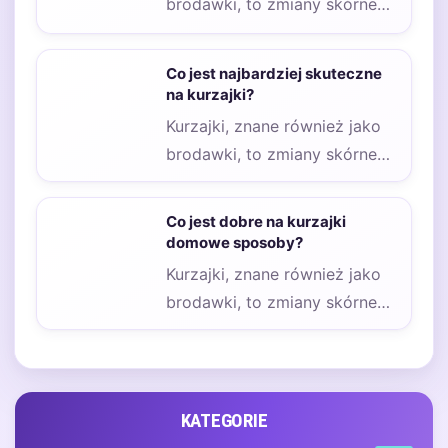
brodawki, to zmiany skórne
wywołane przez wirus HPV.
Wiele osób zmaga…
Co jest najbardziej skuteczne
na kurzajki?
Kurzajki, znane również jako
brodawki, to zmiany skórne
wywołane przez wirusy z
grupy HPV. Wiele…
Co jest dobre na kurzajki
domowe sposoby?
Kurzajki, znane również jako
brodawki, to zmiany skórne
wywołane przez wirusy HPV.
Wiele osób poszukuje…
KATEGORIE