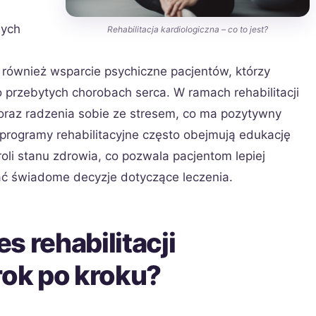
wych
Rehabilitacja kardiologiczna – co to jest?
 również wsparcie psychiczne pacjentów, którzy
po przebytych chorobach serca. W ramach rehabilitacji
h oraz radzenia sobie ze stresem, co ma pozytywny
rogramy rehabilitacyjne często obejmują edukację
oli stanu zdrowia, co pozwala pacjentom lepiej
ć świadome decyzje dotyczące leczenia.
s rehabilitacji
rok po kroku?