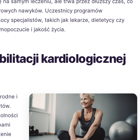
ię na samym leczeniu, ale trwa przez dłuższy czas, co
rowych nawyków. Uczestnicy programów
ocy specjalistów, takich jak lekarze, dietetycy czy
mopoczucie i jakość życia.
bilitacji kardiologicznej
orodne i
ntów.
olności
obami
zenie