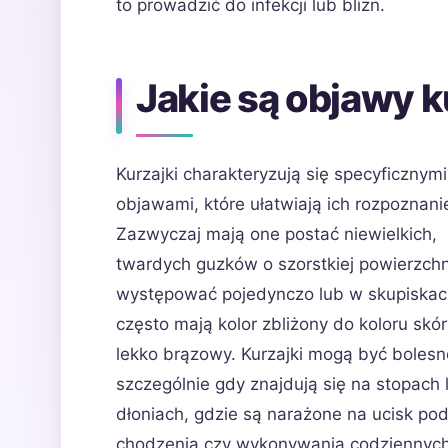
to prowadzić do infekcji lub blizn.
Jakie są objawy k
Kurzajki charakteryzują się specyficznymi
objawami, które ułatwiają ich rozpoznani
Zazwyczaj mają one postać niewielkich,
twardych guzków o szorstkiej powierzch
występować pojedynczo lub w skupiskac
często mają kolor zbliżony do koloru skór
lekko brązowy. Kurzajki mogą być bolesn
szczególnie gdy znajdują się na stopach 
dłoniach, gdzie są narażone na ucisk po
chodzenia czy wykonywania codziennyc