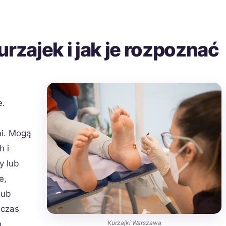
urzajek i jak je rozpoznać
e.
ni. Mogą
h i
y lub
e,
lub
dczas
Kurzajki Warszawa
h