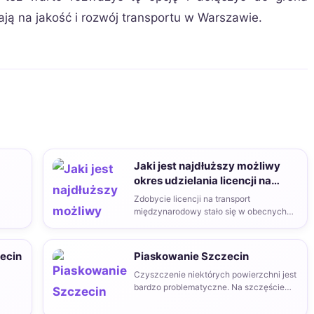
ją na jakość i rozwój transportu w Warszawie.
Jaki jest najdłuższy możliwy
okres udzielania licencji na
międzynarodowy transport
Zdobycie licencji na transport
drogowy?
międzynarodowy stało się w obecnych
czasach bardzo pożądaną kwestią,
ponieważ dzięki…
ecin
Piaskowanie Szczecin
Czyszczenie niektórych powierzchni jest
bardzo problematyczne. Na szczęście
istnieje wiele sposobów na to, aby
ułatwić…