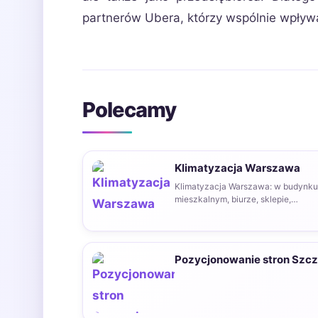
partnerów Ubera, którzy wspólnie wpływa
Polecamy
Klimatyzacja Warszawa
Klimatyzacja Warszawa: w budynku
mieszkalnym, biurze, sklepie,
supermarkecie z pomocą przyjdzie
klimatyzator obniżający wysoką
temperaturę…
Pozycjonowanie stron Szcz