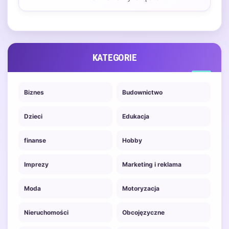
przewidzieć wielu sytuacji.
Nagła kolizja, czy awaria
samochodu,…
KATEGORIE
Biznes
Budownictwo
Dzieci
Edukacja
finanse
Hobby
Imprezy
Marketing i reklama
Moda
Motoryzacja
Nieruchomości
Obcojęzyczne