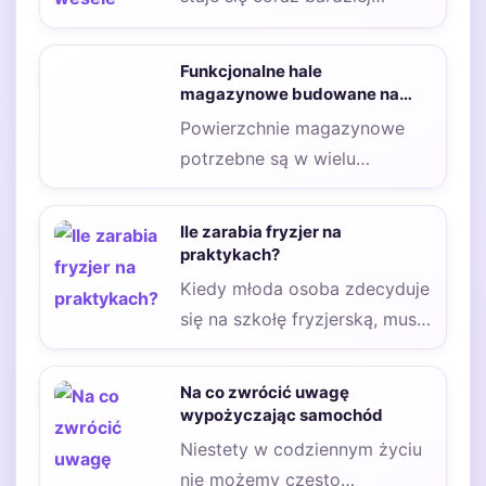
popularnym rozwiązaniem
wśród par planujących swoje
Funkcjonalne hale
przyjęcie…
magazynowe budowane na
zamówienie
Powierzchnie magazynowe
potrzebne są w wielu
gałęziach biznesu. Hale
magazynowe budowane są na
Ile zarabia fryzjer na
potrzeby przechowywania…
praktykach?
Kiedy młoda osoba zdecyduje
się na szkołę fryzjerską, musi
liczyć się z tym, że
konieczne…
Na co zwrócić uwagę
wypożyczając samochód
Niestety w codziennym życiu
nie możemy często