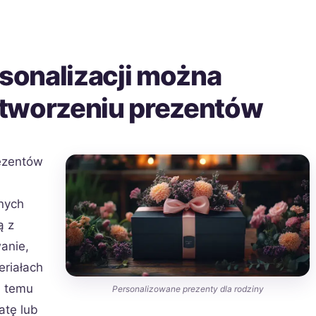
rsonalizacji można
 tworzeniu prezentów
rezentów
nych
ą z
anie,
riałach
i temu
Personalizowane prezenty dla rodziny
atę lub