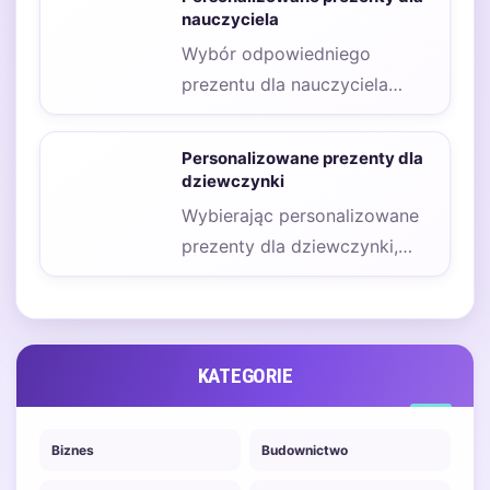
podkreślenie więzi,…
nauczyciela
Wybór odpowiedniego
prezentu dla nauczyciela
może być wyzwaniem,
zwłaszcza gdy chcemy, aby
Personalizowane prezenty dla
był on wyjątkowy…
dziewczynki
Wybierając personalizowane
prezenty dla dziewczynki,
warto zwrócić uwagę na jej
zainteresowania oraz wiek.
Personalizacja dodaje…
KATEGORIE
Biznes
Budownictwo