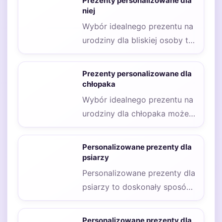
Prezenty personalizowane dla
niej
Wybór idealnego prezentu na
urodziny dla bliskiej osoby to
często nie lada wyzwanie,
zwłaszcza gdy…
Prezenty personalizowane dla
chłopaka
Wybór idealnego prezentu na
urodziny dla chłopaka może
być nie lada wyzwaniem,
zwłaszcza gdy chcemy,…
Personalizowane prezenty dla
psiarzy
Personalizowane prezenty dla
psiarzy to doskonały sposób
na wyrażenie miłości do
czworonogów oraz
Personalizowane prezenty dla