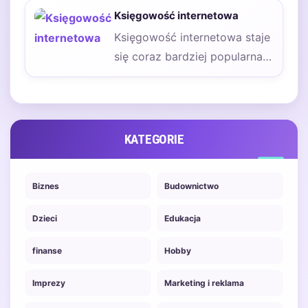
jedną z najpopularniejszych
Księgowość internetowa
form…
Księgowość internetowa staje
się coraz bardziej popularna
wśród przedsiębiorców, a jej
zalety są liczne i…
KATEGORIE
Biznes
Budownictwo
Dzieci
Edukacja
finanse
Hobby
Imprezy
Marketing i reklama