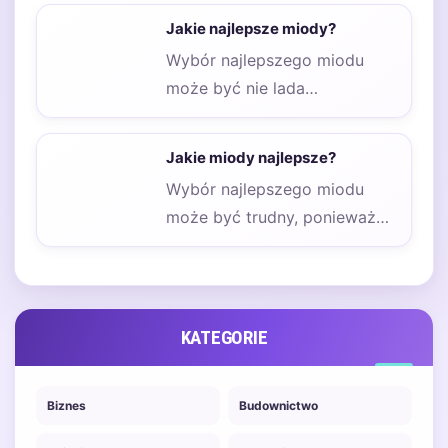
terapeutycznych. Wiele osób
Jakie najlepsze miody?
sięga po…
Wybór najlepszego miodu
może być nie lada
wyzwaniem, zwłaszcza w
obliczu różnorodności
Jakie miody najlepsze?
dostępnych produktów na…
Wybór najlepszego miodu
może być trudny, ponieważ
na rynku dostępnych jest
wiele różnych rodzajów,
każdy…
KATEGORIE
Biznes
Budownictwo