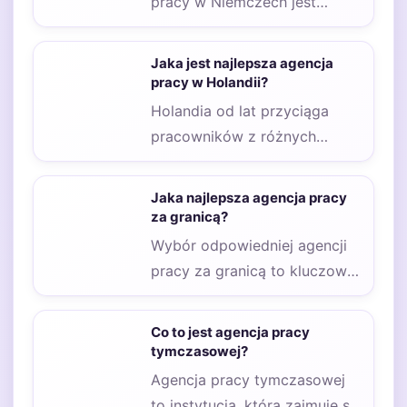
pracy w Niemczech jest
kluczowy dla osób
poszukujących zatrudnienia w
Jaka jest najlepsza agencja
tym kraju.…
pracy w Holandii?
Holandia od lat przyciąga
pracowników z różnych
krajów, w tym z Polski, dzięki
atrakcyjnym ofertom…
Jaka najlepsza agencja pracy
za granicą?
Wybór odpowiedniej agencji
pracy za granicą to kluczowy
krok dla osób poszukujących
zatrudnienia w innym…
Co to jest agencja pracy
tymczasowej?
Agencja pracy tymczasowej
to instytucja, która zajmuje się