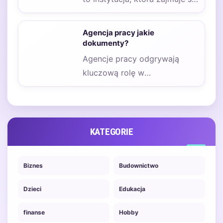
pośrednictwem w
zatrudnieniu pracowników na
Agencja pracy jakie
czas określony.…
dokumenty?
Agencje pracy odgrywają
kluczową rolę w
pośrednictwie zatrudnienia, a
zatem ważne jest, aby osoby
poszukujące…
KATEGORIE
Biznes
Budownictwo
Dzieci
Edukacja
finanse
Hobby