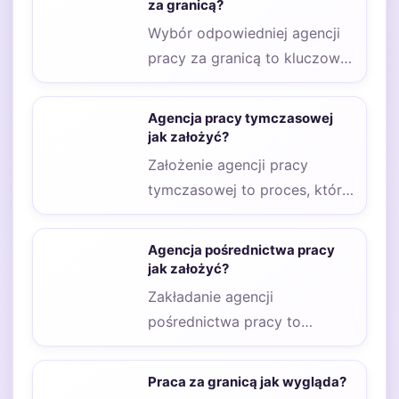
za granicą?
Wybór odpowiedniej agencji
pracy za granicą to kluczowy
krok dla osób poszukujących
zatrudnienia w innym…
Agencja pracy tymczasowej
jak założyć?
Założenie agencji pracy
tymczasowej to proces, który
wymaga przemyślenia wielu
aspektów prawnych oraz
Agencja pośrednictwa pracy
organizacyjnych. Na…
jak założyć?
Zakładanie agencji
pośrednictwa pracy to
proces, który wymaga
staranności oraz przemyślanej
Praca za granicą jak wygląda?
strategii. Na początku warto…