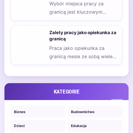
Wybór miejsca pracy za
granicą jest kluczowym
krokiem dla wielu osób, które
pragną zdobyć nowe…
Zalety pracy jako opiekunka za
granicą
Praca jako opiekunka za
granicą niesie ze sobą wiele
korzyści, które przyciągają
osoby poszukujące
zatrudnienia…
KATEGORIE
Biznes
Budownictwo
Dzieci
Edukacja