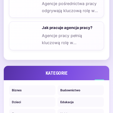
Agencje pośrednictwa pracy
odgrywają kluczową rolę w
procesie łączenia
pracowników z
Jak pracuje agencja pracy?
pracodawcami. Ich głównym
Agencje pracy pełnią
celem…
kluczową rolę w
pośrednictwie między
pracodawcami a osobami
poszukującymi zatrudnienia.
Ich podstawowym…
KATEGORIE
Biznes
Budownictwo
Dzieci
Edukacja