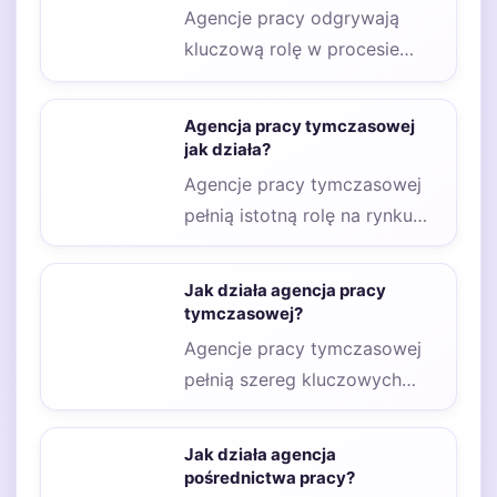
Agencje pracy odgrywają
kluczową rolę w procesie
poszukiwania zatrudnienia,
zarówno dla pracowników, jak
Agencja pracy tymczasowej
i pracodawców.…
jak działa?
Agencje pracy tymczasowej
pełnią istotną rolę na rynku
pracy, oferując elastyczne
rozwiązania zarówno dla
Jak działa agencja pracy
pracowników,…
tymczasowej?
Agencje pracy tymczasowej
pełnią szereg kluczowych
zadań, które mają na celu
ułatwienie procesu
Jak działa agencja
zatrudnienia zarówno…
pośrednictwa pracy?