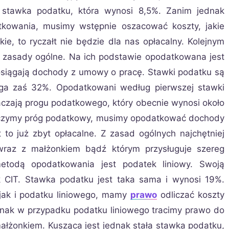
a stawka podatku, która wynosi 8,5%. Zanim jednak
kowania, musimy wstępnie oszacować koszty, jakie
e, to ryczałt nie będzie dla nas opłacalny. Kolejnym
asady ogólne. Na ich podstawie opodatkowana jest
 osiągają dochody z umowy o pracę. Stawki podatku są
uga zaś 32%. Opodatkowani według pierwszej stawki
aczają progu podatkowego, który obecnie wynosi około
kroczymy próg podatkowy, musimy opodatkować dochody
t to już zbyt opłacalne. Z zasad ogólnych najchętniej
ę wraz z małżonkiem bądź którym przysługuje szereg
etodą opodatkowania jest podatek liniowy. Swoją
 CIT. Stawka podatku jest taka sama i wynosi 19%.
jak i podatku liniowego, mamy
prawo
odliczać koszty
nak w przypadku podatku liniowego tracimy prawo do
 małżonkiem. Kusząca jest jednak stała stawka podatku,