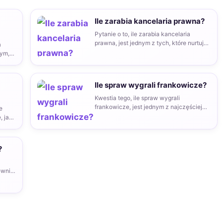
Ile zarabia kancelaria prawna?
Pytanie o to, ile zarabia kancelaria
prawna, jest jednym z tych, które nurtują
a
zarówno potencjalnych…
tym,
Ile spraw wygrali frankowicze?
Kwestia tego, ile spraw wygrali
frankowicze, jest jednym z najczęściej
e
zadawanych pytań przez osoby
, jak
posiadające…
?
ewnić