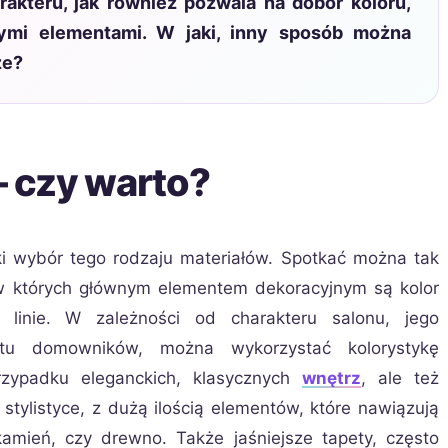
akteru, jak również pozwala na dobór koloru,
łymi elementami. W jaki, inny sposób można
ze?
– czy warto?
i wybór tego rodzaju materiałów. Spotkać można tak
w których głównym elementem dekoracyjnym są kolor
linie. W zależności od charakteru salonu, jego
tu domowników, można wykorzystać kolorystykę
rzypadku eleganckich, klasycznych
wnętrz
, ale też
tylistyce, z dużą ilością elementów, które nawiązują
kamień, czy drewno. Także jaśniejsze tapety, często