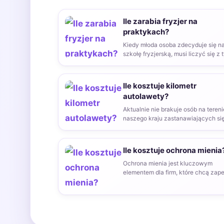
Ile zarabia fryzjer na
praktykach?
Kiedy młoda osoba zdecyduje się n
szkołę fryzjerską, musi liczyć się z 
że konieczne…
Ile kosztuje kilometr
autolawety?
Aktualnie nie brakuje osób na tereni
naszego kraju zastanawiających się
droga jest auto laweta……
Ile kosztuje ochrona mienia
Ochrona mienia jest kluczowym
elementem dla firm, które chcą zap
bezpieczeństwo swoich zasobów i
uniknąć…