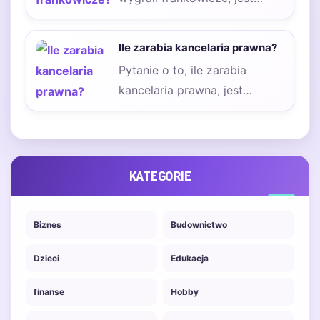
jednym z najczęściej
zadawanych pytań przez
Ile zarabia kancelaria prawna?
osoby posiadające…
Pytanie o to, ile zarabia
kancelaria prawna, jest
jednym z tych, które nurtują
zarówno potencjalnych…
KATEGORIE
Biznes
Budownictwo
Dzieci
Edukacja
finanse
Hobby