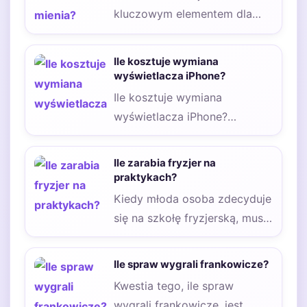
kluczowym elementem dla
firm, które chcą zapewnić
bezpieczeństwo swoich
Ile kosztuje wymiana
zasobów i uniknąć…
wyświetlacza iPhone?
Ile kosztuje wymiana
wyświetlacza iPhone?
Obecnie każdy z nas ma swój
smartfon. Niektóre osoby
Ile zarabia fryzjer na
nawet…
praktykach?
Kiedy młoda osoba zdecyduje
się na szkołę fryzjerską, musi
liczyć się z tym, że
konieczne…
Ile spraw wygrali frankowicze?
Kwestia tego, ile spraw
wygrali frankowicze, jest