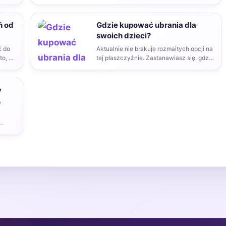
óra…
ń od
Gdzie kupować ubrania dla
swoich dzieci?
ć do
Aktualnie nie brakuje rozmaitych opcji na
to, co
tej płaszczyźnie. Zastanawiasz się, gdzie
istotnie warto kupować ubrania…
y