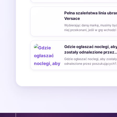
najmłodszych dzieci to kwestia, kt
Pełna szaleństwa linia ubra
Versace
Wybierając daną markę, musimy by
niej przekonani, jeśli w grę wchodzi 
ma…
Gdzie ogłaszać noclegi, ab
zostały odnalezione przez
poszukujących?
Gdzie ogłaszać noclegi, aby zostały
odnalezione przez poszukujących?
Mogłoby się wydawać, że branża
turystyczna działa…