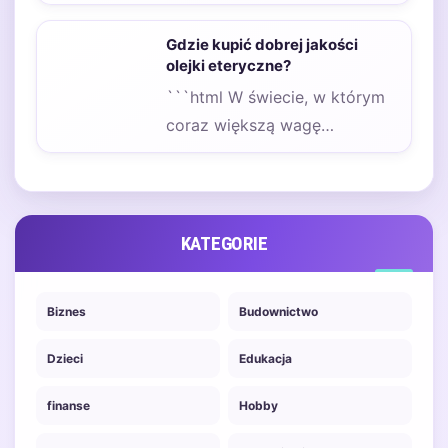
wyrażenie swojej kreatywności i stworzenie…
Gdzie kupić dobrej jakości
olejki eteryczne?
```html W świecie, w którym
coraz większą wagę
przywiązujemy do naturalnych
metod dbania o zdrowie…
KATEGORIE
Biznes
Budownictwo
Dzieci
Edukacja
finanse
Hobby