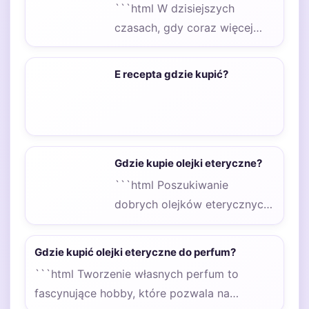
```html W dzisiejszych
czasach, gdy coraz więcej
osób zwraca uwagę na
naturalne metody dbania o…
E recepta gdzie kupić?
Gdzie kupie olejki eteryczne?
```html Poszukiwanie
dobrych olejków eterycznych
może być fascynującą
podróżą, która prowadzi nas
Gdzie kupić olejki eteryczne do perfum?
przez różnorodne kanały…
```html Tworzenie własnych perfum to
fascynujące hobby, które pozwala na