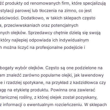
ć produkty od renomowanych firm, które specjalizują
ylacji parowej lub tłoczenia na zimno, co jest
aściwości. Dodatkowo, w takich sklepach często
a, przeciwwskaniach oraz potencjalnych
nych olejków. Sprzedawcy chętnie dzielą się swoją
który najlepiej odpowiada ich indywidualnym
 można liczyć na profesjonalne podejście i
 bogaty wybór olejków. Często są one podzielone na
tam znaleźć zarówno popularne olejki, jak lawendowy
ne i rzadziej spotykane, na przykład z kadzidłowca czy
agę na etykietę produktu. Powinna ona zawierać
nicznej rośliny, z której olejek został pozyskany,
az informacji o ewentualnym rozcieńczeniu. W sklepach