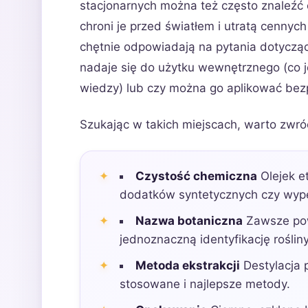
stacjonarnych można też często znaleźć 
chroni je przed światłem i utratą cennyc
chętnie odpowiadają na pytania dotyczą
nadaje się do użytku wewnętrznego (co j
wiedzy) lub czy można go aplikować bez
Szukając w takich miejscach, warto zwró
Czystość chemiczna
Olejek e
dodatków syntetycznych czy wype
Nazwa botaniczna
Zawsze pow
jednoznaczną identyfikację rośliny
Metoda ekstrakcji
Destylacja p
stosowane i najlepsze metody.