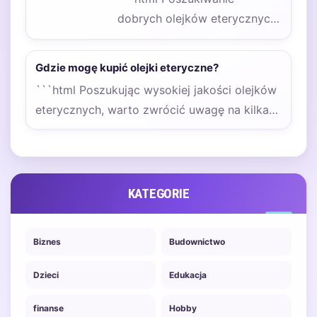
dobrych olejków eterycznych
może być fascynującą
podróżą, która prowadzi nas
Gdzie mogę kupić olejki eteryczne?
przez różnorodne kanały…
```html Poszukując wysokiej jakości olejków
eterycznych, warto zwrócić uwagę na kilka
kluczowych aspektów, które zapewnią…
KATEGORIE
Biznes
Budownictwo
Dzieci
Edukacja
finanse
Hobby