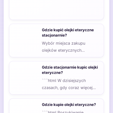
Gdzie kupić olejki eteryczne
stacjonarnie?
Wybór miejsca zakupu
olejków eterycznych
stacjonarnie zależy od
naszych priorytetów. Szukając
Gdzie stacjonarnie kupic olejki
konkretnych, rzadkich
eteryczne?
gatunków, warto…
```html W dzisiejszych
czasach, gdy coraz więcej
osób zwraca uwagę na
naturalne metody dbania o…
Gdzie kupie olejki eteryczne?
```html Poszukiwanie