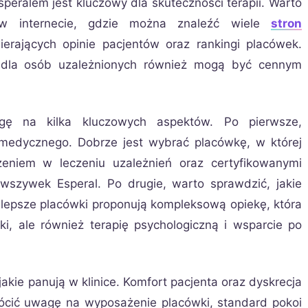
speralem jest kluczowy dla skuteczności terapii. Warto
 w internecie, gdzie można znaleźć wiele
stron
ierających opinie pacjentów oraz rankingi placówek.
a dla osób uzależnionych również mogą być cennym
wagę na kilka kluczowych aspektów. Po pierwsze,
u medycznego. Dobrze jest wybrać placówkę, w której
zeniem w leczeniu uzależnień oraz certyfikowanymi
 wszywek Esperal. Po drugie, warto sprawdzić, jakie
ajlepsze placówki proponują kompleksową opiekę, która
i, ale również terapię psychologiczną i wsparcie po
kie panują w klinice. Komfort pacjenta oraz dyskrecja
rócić uwagę na wyposażenie placówki, standard pokoi