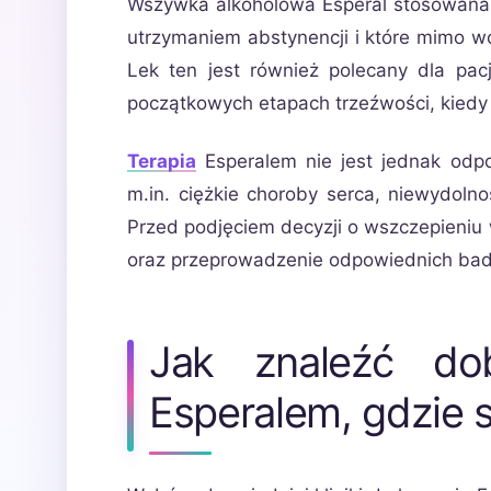
Wszywka alkoholowa Esperal stosowana j
utrzymaniem abstynencji i które mimo wc
Lek ten jest również polecany dla pa
początkowych etapach trzeźwości, kiedy t
Terapia
Esperalem nie jest jednak odpo
m.in. ciężkie choroby serca, niewydolnoś
Przed podjęciem decyzji o wszczepieniu 
oraz przeprowadzenie odpowiednich ba
Jak znaleźć dob
Esperalem, gdzie s