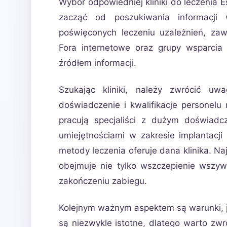
Wybór odpowiedniej kliniki do leczenia E
zacząć od poszukiwania informacji
poświęconych leczeniu uzależnień, zaw
Fora internetowe oraz grupy wsparci
źródłem informacji.
Szukając kliniki, należy zwrócić u
doświadczenie i kwalifikacje personel
pracują specjaliści z dużym doświadc
umiejętnościami w zakresie implantacji
metody leczenia oferuje dana klinika. N
obejmuje nie tylko wszczepienie wszywk
zakończeniu zabiegu.
Kolejnym ważnym aspektem są warunki, ja
są niezwykle istotne, dlatego warto zw