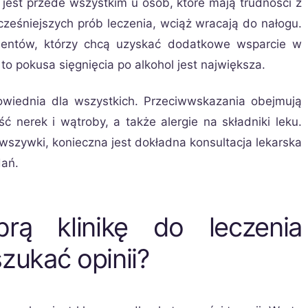
est przede wszystkim u osób, które mają trudności z
ześniejszych prób leczenia, wciąż wracają do nałogu.
cjentów, którzy chcą uzyskać dodatkowe wsparcie w
o pokusa sięgnięcia po alkohol jest największa.
wiednia dla wszystkich. Przeciwwskazania obejmują
ć nerek i wątroby, a także alergie na składniki leku.
wszywki, konieczna jest dokładna konsultacja lekarska
dań.
rą klinikę do leczenia
zukać opinii?