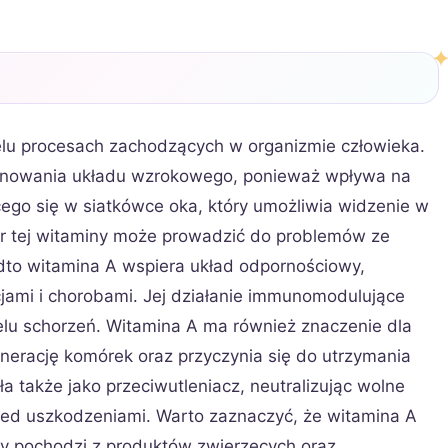
lu procesach zachodzących w organizmie człowieka.
onowania układu wzrokowego, ponieważ wpływa na
ego się w siatkówce oka, który umożliwia widzenie w
r tej witaminy może prowadzić do problemów ze
adto witamina A wspiera układ odpornościowy,
jami i chorobami. Jej działanie immunomodulujące
wielu schorzeń. Witamina A ma również znaczenie dla
erację komórek oraz przyczynia się do utrzymania
 także jako przeciwutleniacz, neutralizując wolne
zed uszkodzeniami. Warto zaznaczyć, że witamina A
ry pochodzi z produktów zwierzęcych oraz