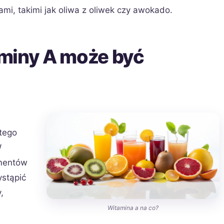
mi, takimi jak oliwa z oliwek czy awokado.
miny A może być
tego
W
ementów
ystąpić
,
h
Witamina a na co?