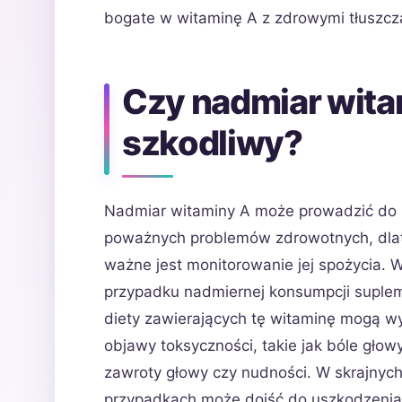
bogate w witaminę A z zdrowymi tłuszcza
Czy nadmiar wita
szkodliwy?
Nadmiar witaminy A może prowadzić do
poważnych problemów zdrowotnych, dla
ważne jest monitorowanie jej spożycia. 
przypadku nadmiernej konsumpcji supl
diety zawierających tę witaminę mogą w
objawy toksyczności, takie jak bóle głowy
zawroty głowy czy nudności. W skrajnyc
przypadkach może dojść do uszkodzenia