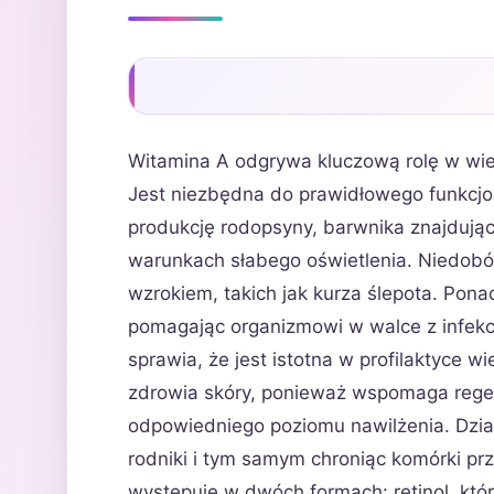
Witamina A odgrywa kluczową rolę w wie
Jest niezbędna do prawidłowego funkcj
produkcję rodopsyny, barwnika znajdując
warunkach słabego oświetlenia. Niedobó
wzrokiem, takich jak kurza ślepota. Pon
pomagając organizmowi w walce z infekc
sprawia, że jest istotna w profilaktyce 
zdrowia skóry, ponieważ wspomaga regen
odpowiedniego poziomu nawilżenia. Działa
rodniki i tym samym chroniąc komórki pr
występuje w dwóch formach: retinol, któ