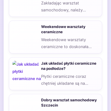
Zakładając warsztat
samochodowy, należy
zwrócić szczególną uwagę na
szereg podstawowych
Weekendowe warsztaty
wymogów, które są niezbędne
ceramiczne
do…
Weekendowe warsztaty
ceramiczne to doskonała
okazja dla osób, które pragną
rozwijać swoje umiejętności
Jak układać płytki ceramiczne
artystyczne oraz…
na podłodze?
Płytki ceramiczne coraz
chętniej układane są na
podłogach rosnącej liczby
pomieszczeń. Znajdziemy je
Dobry warsztat samochodowy
już nie…
Szczecin