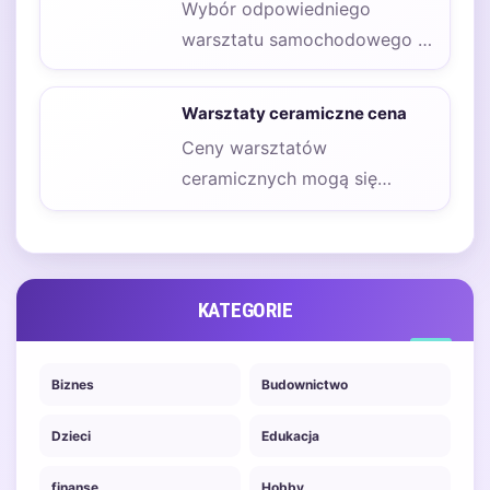
Wybór odpowiedniego
warsztatu samochodowego w
Szczecinie może być
kluczowy dla zachowania
Warsztaty ceramiczne cena
sprawności i bezpieczeństwa
Ceny warsztatów
pojazdu.…
ceramicznych mogą się
znacznie różnić w zależności
od lokalizacji, rodzaju zajęć
oraz doświadczenia…
KATEGORIE
Biznes
Budownictwo
Dzieci
Edukacja
finanse
Hobby