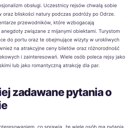
esjonalizm obsługi. Uczestnicy rejsów chwalą sobie
 oraz bliskości natury podczas podróży po Odrze.
ntarze przewodników, które wzbogacają
i anegdoty związane z mijanymi obiektami. Turystom
ce do portu oraz te obejmujące wizyty w urokliwych
wnież na atrakcyjne ceny biletów oraz różnorodność
kowych i zainteresowań. Wiele osób poleca rejsy jako
kimi lub jako romantyczną atrakcję dla par.
iej zadawane pytania o
ie
interesowaniem, co sprawia, że wiele osób ma pytania