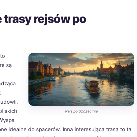
e trasy rejsów po
to
re są
wadząca
e
udowli.
liskich
Rejs po Szczecinie
 Wyspa
one idealne do spacerów. Inna interesująca trasa to ta