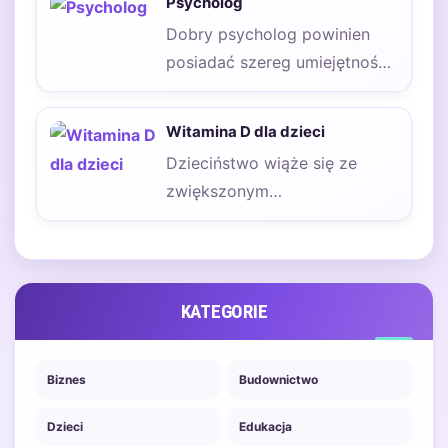
Psycholog
zwierząt…
Dobry psycholog powinien
posiadać szereg umiejętności,
które pozwalają mu
skutecznie pomagać swoim
Witamina D dla dzieci
pacjentom. Przede wszystkim,
Dzieciństwo wiąże się ze
…
zwiększonym
zapotrzebowaniem na
niektóre składniki odżywcze.
Witamina D dla dzieci jest…
KATEGORIE
Biznes
Budownictwo
Dzieci
Edukacja