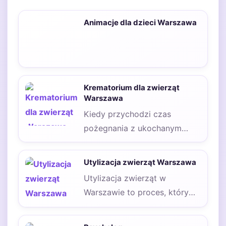
Animacje dla dzieci Warszawa
Krematorium dla zwierząt
Warszawa
Kiedy przychodzi czas
pożegnania z ukochanym
pupilem, wiele osób staje
przed trudnym wyborem,
Utylizacja zwierząt Warszawa
jakim jest…
Utylizacja zwierząt w
Warszawie to proces, który
ma na celu odpowiednie
zarządzanie ciałami zmarłych