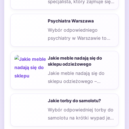
specjalista, który zajmuje się
diagnozowaniem oraz
leczeniem zaburzeń
Psychiatra Warszawa
psychicznych u dzieci i…
Wybór odpowiedniego
psychiatry w Warszawie to
kluczowy krok w kierunku
poprawy zdrowia
Jakie meble nadają się do
psychicznego. W stolicy…
sklepu odzieżowego
Jakie meble nadają się do
sklepu odzieżowego –
odpowiednie wyposażenie
sklepu odzieżowego jest
Jakie torby do samolotu?
bardzo ważne,…
Wybór odpowiedniej torby do
samolotu na krótki wypad jest
kluczowy, aby zapewnić sobie