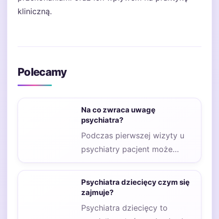
kliniczną.
Polecamy
Na co zwraca uwagę
psychiatra?
Podczas pierwszej wizyty u
psychiatry pacjent może
odczuwać różnorodne
emocje, takie jak niepokój,
Psychiatra dziecięcy czym się
strach czy…
zajmuje?
Psychiatra dziecięcy to