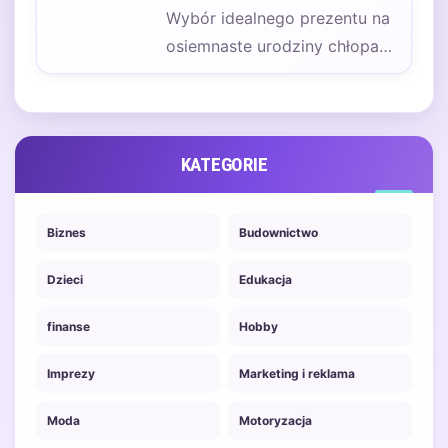
Wybór idealnego prezentu na
osiemnaste urodziny chłopaka
może być nie lada
wyzwaniem, zwłaszcza gdy
chcemy,…
KATEGORIE
Biznes
Budownictwo
Dzieci
Edukacja
finanse
Hobby
Imprezy
Marketing i reklama
Moda
Motoryzacja