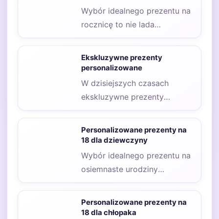
Wybór idealnego prezentu na
rocznicę to nie lada
wyzwanie, zwłaszcza gdy
chcemy, aby był on…
Ekskluzywne prezenty
personalizowane
W dzisiejszych czasach
ekskluzywne prezenty
personalizowane zyskują na
popularności, ponieważ ludzie
Personalizowane prezenty na
pragną ofiarować coś
18 dla dziewczyny
wyjątkowego…
Wybór idealnego prezentu na
osiemnaste urodziny
dziewczyny to zadanie, które
wymaga przemyślenia i
Personalizowane prezenty na
uwzględnienia jej…
18 dla chłopaka