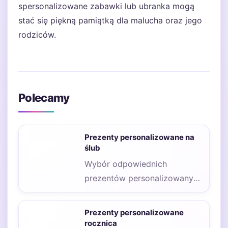
spersonalizowane zabawki lub ubranka mogą
stać się piękną pamiątką dla malucha oraz jego
rodziców.
Polecamy
Prezenty personalizowane na
ślub
Wybór odpowiednich
prezentów personalizowanych
na ślub dla pary młodej może
być nie lada wyzwaniem,
Prezenty personalizowane
zwłaszcza…
rocznica