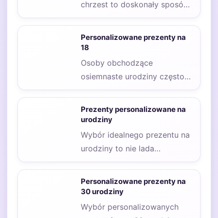
chrzest to doskonały sposób
na uczczenie tego
wyjątkowego wydarzenia w
Personalizowane prezenty na
życiu dziecka…
18
Osoby obchodzące
osiemnaste urodziny często
pragną, aby ten dzień był
wyjątkowy i niezapomniany.
Prezenty personalizowane na
Dlatego wybór…
urodziny
Wybór idealnego prezentu na
urodziny to nie lada
wyzwanie, zwłaszcza gdy
chcemy, aby był on…
Personalizowane prezenty na
30 urodziny
Wybór personalizowanych