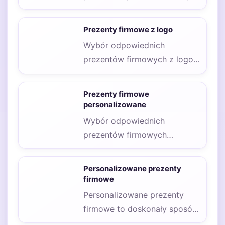
firmowych może być
kluczowy dla budowania
Prezenty firmowe z logo
relacji z klientami oraz
Wybór odpowiednich
pracownikami.…
prezentów firmowych z logo
dla klientów to kluczowy
element budowania relacji
Prezenty firmowe
biznesowych oraz…
personalizowane
Wybór odpowiednich
prezentów firmowych
personalizowanych może być
kluczowy dla budowania
Personalizowane prezenty
relacji z klientami oraz
firmowe
pracownikami.…
Personalizowane prezenty
firmowe to doskonały sposób
na wyrażenie uznania dla