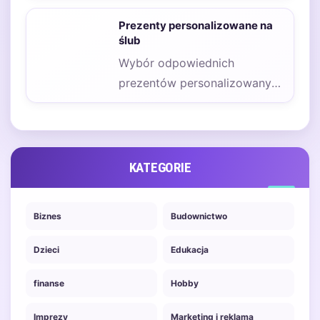
pracowników, klientów czy
Prezenty personalizowane na
partnerów biznesowych.…
ślub
Wybór odpowiednich
prezentów personalizowanych
na ślub dla pary młodej może
być nie lada wyzwaniem,
zwłaszcza…
KATEGORIE
Biznes
Budownictwo
Dzieci
Edukacja
finanse
Hobby
Imprezy
Marketing i reklama