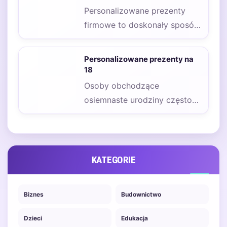
Personalizowane prezenty
firmowe to doskonały sposób
na wyrażenie uznania dla
pracowników, klientów czy
Personalizowane prezenty na
partnerów biznesowych.…
18
Osoby obchodzące
osiemnaste urodziny często
pragną, aby ten dzień był
wyjątkowy i niezapomniany.
Dlatego wybór…
KATEGORIE
Biznes
Budownictwo
Dzieci
Edukacja