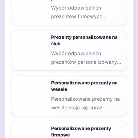
Wybór odpowiednich
prezentów firmowych
personalizowanych może być
kluczowy dla budowania
Prezenty personalizowane na
relacji z klientami oraz
ślub
pracownikami.…
Wybór odpowiednich
prezentów personalizowanych
na ślub dla pary młodej może
być nie lada wyzwaniem,
Personalizowane prezenty na
zwłaszcza…
wesele
Personalizowane prezenty na
wesele stają się coraz
bardziej popularne wśród
gości, którzy pragną uczynić
Personalizowane prezenty
ten…
firmowe