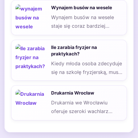
odprężającego. Prawidłowo
Wynajem busów na wesele
wykonany działa…
Wynajem busów na wesele
staje się coraz bardziej
popularnym rozwiązaniem
wśród par planujących swoje
Ile zarabia fryzjer na
przyjęcie…
praktykach?
Kiedy młoda osoba zdecyduje
się na szkołę fryzjerską, musi
liczyć się z tym, że
konieczne…
Drukarnia Wrocław
Drukarnia we Wrocławiu
oferuje szeroki wachlarz
usług, które zaspokajają
potrzeby zarówno klientów
indywidualnych, jak i…