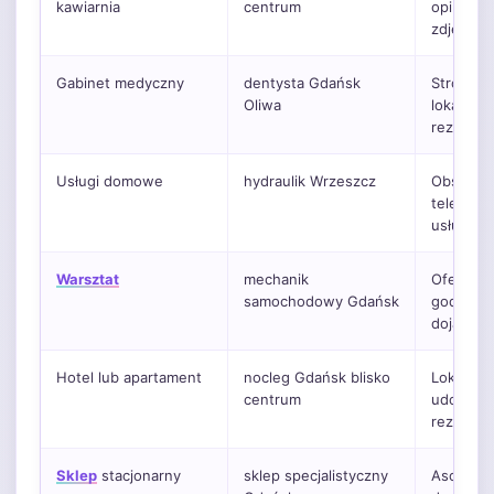
kawiarnia
centrum
opinie, g
zdjęcia.
Gabinet medyczny
dentysta Gdańsk
Strony us
Oliwa
lokalizacj
rezerwac
Usługi domowe
hydraulik Wrzeszcz
Obszar dz
telefon i
usługow
Warsztat
mechanik
Oferta, o
samochodowy Gdańsk
godziny 
dojazdu.
Hotel lub apartament
nocleg Gdańsk blisko
Lokalizac
centrum
udogodni
rezerwac
Sklep
stacjonarny
sklep specjalistyczny
Asortyme