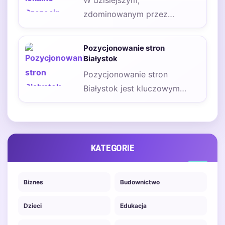
W dzisiejszym,
zdominowanym przez
technologię świecie, silna
obecność online jest
Pozycjonowanie stron
fundamentem rozwoju
Białystok
każdego biznesu. Dla…
Pozycjonowanie stron
Białystok jest kluczowym
elementem dla każdego
przedsiębiorcy dążącego do
zwiększenia widoczności
swojej firmy…
KATEGORIE
Biznes
Budownictwo
Dzieci
Edukacja