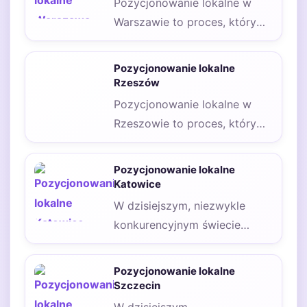
Pozycjonowanie lokalne w
Warszawie to proces, który
wymaga uwzględnienia wielu
kluczowych elementów, aby
Pozycjonowanie lokalne
skutecznie dotrzeć…
Rzeszów
Pozycjonowanie lokalne w
Rzeszowie to proces, który
ma na celu zwiększenie
widoczności firmy w
Pozycjonowanie lokalne
wynikach…
Katowice
W dzisiejszym, niezwykle
konkurencyjnym świecie
cyfrowym, skuteczne dotarcie
do klientów znajdujących się
Pozycjonowanie lokalne
w najbliższej okolicy…
Szczecin