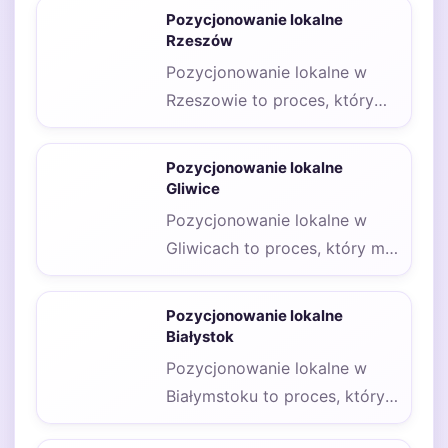
różnych strategii, aby
Pozycjonowanie lokalne
skutecznie dotrzeć do…
Rzeszów
Pozycjonowanie lokalne w
Rzeszowie to proces, który
ma na celu zwiększenie
widoczności firmy w
Pozycjonowanie lokalne
wynikach…
Gliwice
Pozycjonowanie lokalne w
Gliwicach to proces, który ma
na celu zwiększenie
widoczności firm w
Pozycjonowanie lokalne
wynikach…
Białystok
Pozycjonowanie lokalne w
Białymstoku to proces, który
wymaga uwzględnienia wielu