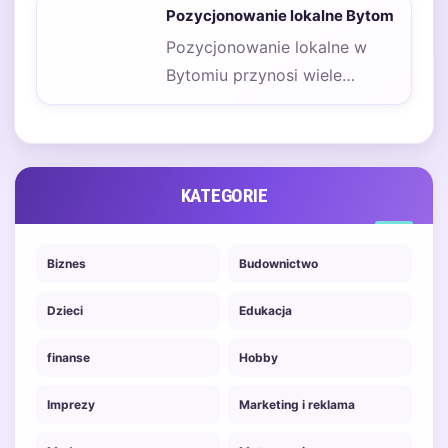
kluczowych elementów, aby
Pozycjonowanie lokalne Bytom
skutecznie dotrzeć…
Pozycjonowanie lokalne w
Bytomiu przynosi wiele
korzyści dla firm, które chcą
zwiększyć swoją widoczność
w…
KATEGORIE
Biznes
Budownictwo
Dzieci
Edukacja
finanse
Hobby
Imprezy
Marketing i reklama