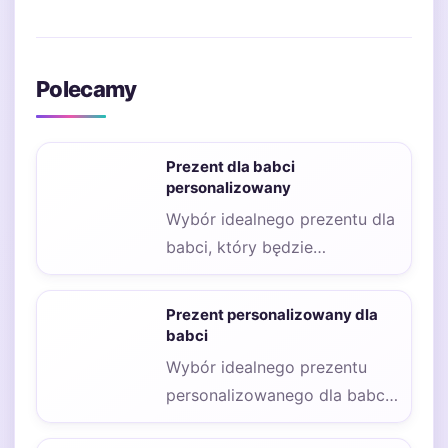
Polecamy
Prezent dla babci
personalizowany
Wybór idealnego prezentu dla
babci, który będzie
jednocześnie
personalizowany, to zadanie,
Prezent personalizowany dla
które wymaga przemyślenia
babci
i…
Wybór idealnego prezentu
personalizowanego dla babci
może być nie lada