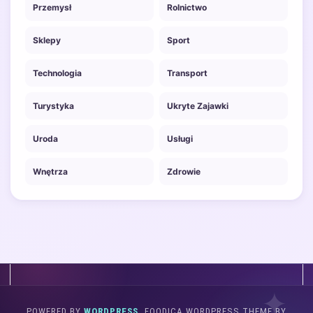
Przemysł
Rolnictwo
Sklepy
Sport
Technologia
Transport
Turystyka
Ukryte Zajawki
Uroda
Usługi
Wnętrza
Zdrowie
POWERED BY
WORDPRESS.
FOODICA WORDPRESS THEME BY