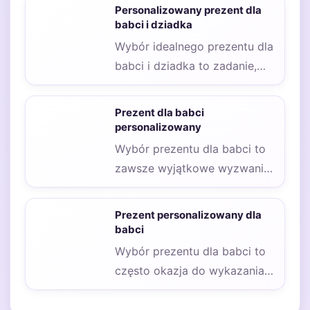
wyzwaniem, ale z
Personalizowany prezent dla
odpowiednim podejściem…
babci i dziadka
Wybór idealnego prezentu dla
babci i dziadka to zadanie,
które wymaga przemyślenia i
uwzględnienia ich…
Prezent dla babci
personalizowany
Wybór prezentu dla babci to
zawsze wyjątkowe wyzwanie,
które skrywa w sobie
pragnienie obdarowania jej…
Prezent personalizowany dla
babci
Wybór prezentu dla babci to
często okazja do wykazania
się kreatywnością i uczuciem.
Szukamy czegoś,…